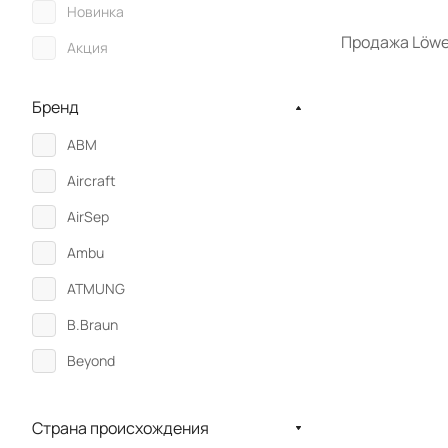
Новинка
Продажа Löwen
Акция
Бренд
ABM
Aircraft
AirSep
Ambu
ATMUNG
B.Braun
Beyond
Bionet
Страна происхождения
BITMOS