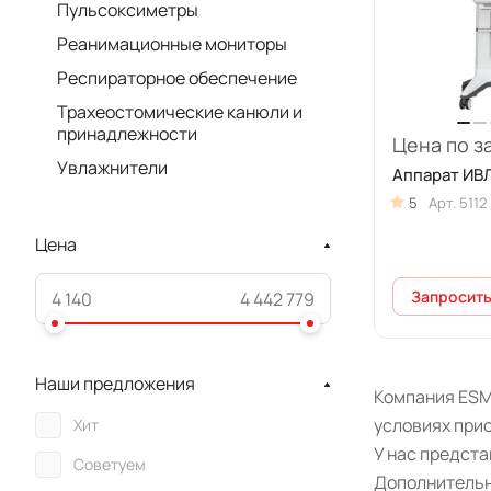
Пульсоксиметры
Реанимационные мониторы
Респираторное обеспечение
Трахеостомические канюли и
принадлежности
Цена по з
Увлажнители
Аппарат ИВЛ
5
Арт.
5112
Цена
Запросить
Наши предложения
Компания ESM
условиях прио
Хит
У нас предст
Советуем
Дополнительн