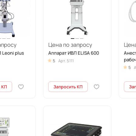
апросу
Цена по запросу
Цена
 Leoni plus
Аппарат ИВЛ ELISA 600
Анес
рабоч
5
Арт.
5111
5
А
 КП
Запросить КП
За