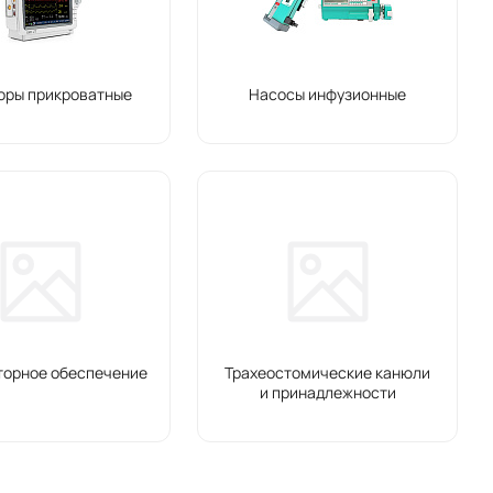
оры прикроватные
Насосы инфузионные
торное обеспечение
Трахеостомические канюли
и принадлежности