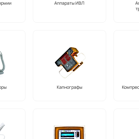
ермии
Аппараты ИВЛ
А
т
оры
Капнографы
Компре