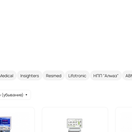
Medical
Insighters
Resmed
Lifotronic
НПП "Алмаз"
AB
 (убывание)