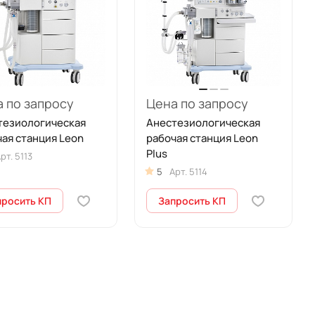
 по запросу
Цена по запросу
тезиологическая
Анестезиологическая
ая станция Leon
рабочая станция Leon
Plus
рт.
5113
5
Арт.
5114
просить КП
Запросить КП