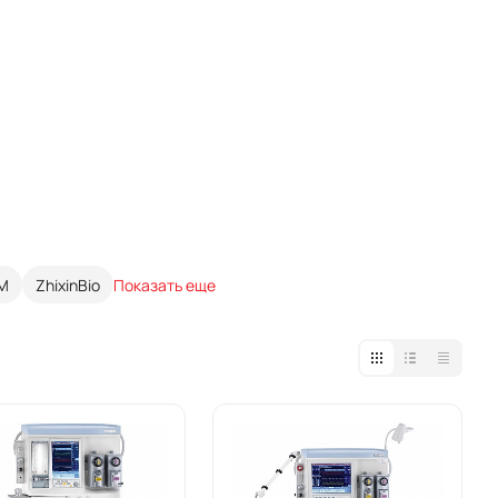
M
ZhixinBio
Показать еще