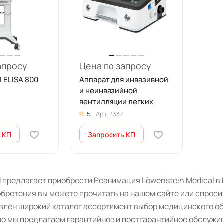
апросу
Цена по запросу
 ELISA 800
Аппарат для инвазивной
и неинвазийной
вентилляции легких
5
Арт.
7337
 КП
Запросить КП
 предлагает приобрести Реанимация Löwenstein Medical в 
бретения вы можете прочитать на нашем сайте или спроси
авлен широкий каталог ассортимент выбор медицинского о
о мы предлагаем гарантийное и постгарантийное обслужив