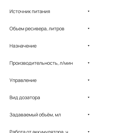
Breas Medical
Источник питания
CareFusion
Cattani
Объем ресивера, литров
CHIRANA
Назначение
Choicemmed
COMEN
Производительность, л/мин
DeVilbiss Healthcare
Управление
DIXION
Dräger
Вид дозатора
Ekom
ELEPS
Задаваемый объём, мл
eVent
Работа от аккумулятора, ч