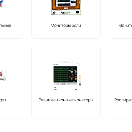
льные
Мониторы боли
Монит
тры
Реанимационные мониторы
Респира