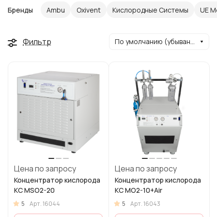
Бренды
Ambu
Oxivent
Кислородные Системы
UE M
Фильтр
По умолчанию (убывание)
Цена по запросу
Цена по запросу
Концентратор кислорода
Концентратор кислорода
KC MSO2-20
KC MO2-10+Air
5
5
Арт.
16044
Арт.
16043