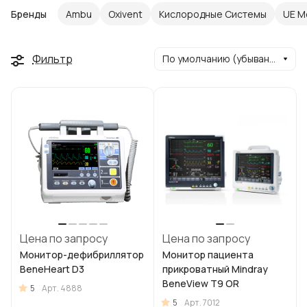
Бренды
Ambu
Oxivent
Кислородные Системы
UE M
Фильтр
По умолчанию (убывание)
Цена по запросу
Цена по запросу
Монитор-дефибриллятор
Монитор пациента
BeneHeart D3
прикроватный Mindray
BeneView T9 OR
5
Арт.
4888
5
Арт.
7012