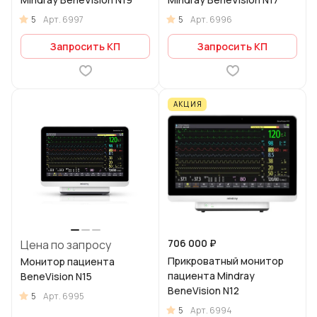
5
5
Арт.
6997
Арт.
6996
Запросить КП
Запросить КП
АКЦИЯ
706 000 ₽
Цена по запросу
Прикроватный монитор
Монитор пациента
пациента Mindray
BeneVision N15
BeneVision N12
5
Арт.
6995
5
Арт.
6994