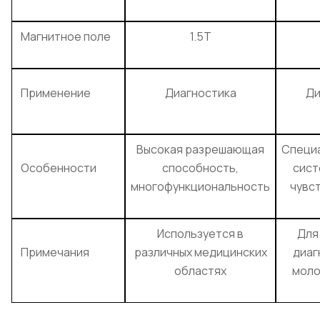
Магнитное поле
1.5T
Применение
Диагностика
Ди
Высокая разрешающая
Специ
Особенности
способность,
сист
многофункциональность
чувс
Используется в
Для
Примечания
различных медицинских
диаг
областях
моло