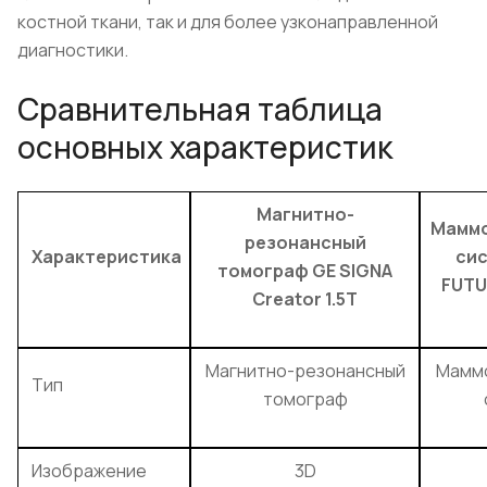
костной ткани, так и для более узконаправленной
диагностики.
Сравнительная таблица
основных характеристик
Магнитно-
Маммо
резонансный
Характеристика
сис
томограф GE SIGNA
FUTU
Creator 1.5T
Магнитно-резонансный
Мамм
Тип
томограф
Изображение
3D