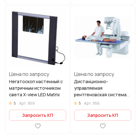
Цена по запросу
Цена по запросу
Негатоскоп настенный с
Дистанционно-
матричным источником
управляемая
света X-view LED Matrix
рентгеновская система
Clisis
5
5
Арт.
959
Арт.
956
Запросить КП
Запросить КП