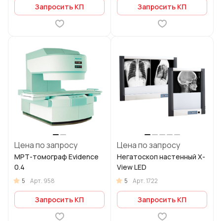
Запросить КП
Запросить КП
Цена по запросу
Цена по запросу
МРТ-томограф Evidence
Негатоскоп настенный X-
0.4
View LED
5
5
Арт.
958
Арт.
1722
Запросить КП
Запросить КП