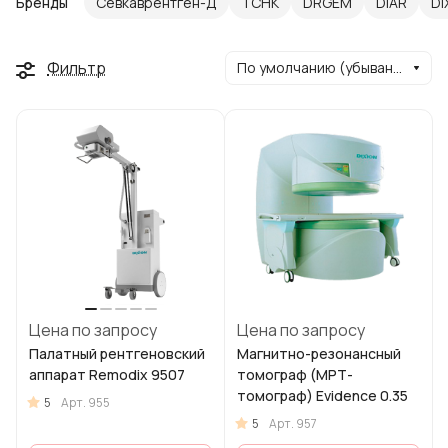
Бренды
Севкаврентген-​Д
ТСНК
DRGEM
DiAR
DI
Фильтр
По умолчанию (убывание)
Цена по запросу
Цена по запросу
Палатный рентгеновский
Магнитно-резонансный
аппарат Remodix 9507
томограф (МРТ-
томограф) Evidence 0.35
5
Арт.
955
5
Арт.
957