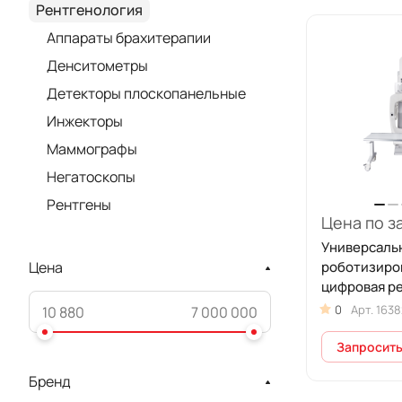
Рентгенология
Аппараты брахитерапии
Денситометры
Детекторы плоскопанельные
Инжекторы
Маммографы
Негатоскопы
Рентгены
Цена по з
Универсаль
роботизиро
Цена
цифровая р
система DI
0
Арт.
1638
Premium Vis
Запросить
Бренд