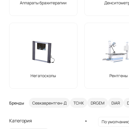
Аппараты брахитерапии
Денситомет
Негатоскопы
Рентгены
Бренды
Севкаврентген-​Д
ТСНК
DRGEM
DiAR
Категория
По умолчанию