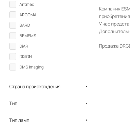
Antmed
Компания ESM
ARCOMA
приобретения
У нас предст
BARD
Дополнительн
BEMEMS
Продажа DRGEM
DiAR
DIXION
DMS Imaging
DRGEM
Страна происхождения
DS MED
Econet
Тип
ECOTRON
ELS
Тип ламп
Eurotec