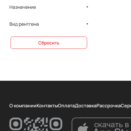
Назначение
GE Healthcare
GEMSS
Вид рентгена
IBIS srl
Kavo
Сбросить
LISTEM
Medi-Future
MEDISON
Rayence
SINO MDT
Steiman
О компании
Контакты
Оплата
Доставка
Рассрочка
Сер
THERENVA SAS
VELOPEX