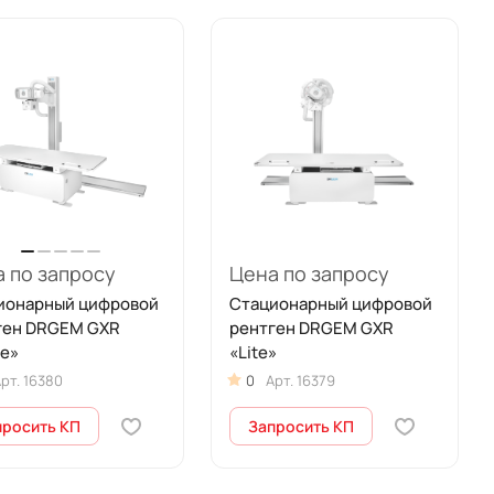
 по запросу
Цена по запросу
ионарный цифровой
Стационарный цифровой
ген DRGEM GXR
рентген DRGEM GXR
me»
«Lite»
рт.
16380
0
Арт.
16379
просить КП
Запросить КП