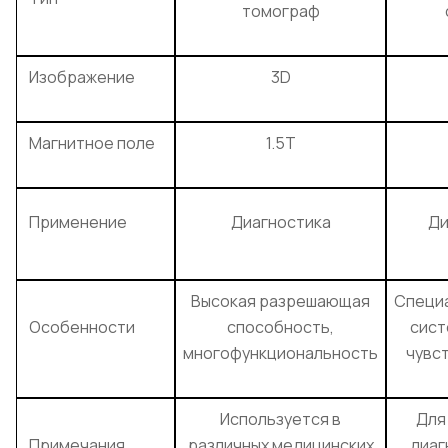
томограф
Изображение
3D
Магнитное поле
1.5T
Применение
Диагностика
Ди
Высокая разрешающая
Специ
Особенности
способность,
сист
многофункциональность
чувс
Используется в
Для
Примечания
различных медицинских
диаг