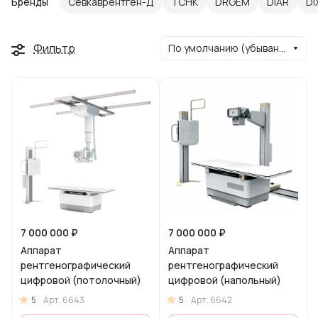
Бренды
Севкаврентген-​Д
ТСНК
DRGEM
DiAR
DI
Фильтр
По умолчанию (убывание)
7 000 000 ₽
7 000 000 ₽
Аппарат
Аппарат
рентгенографический
рентгенографический
цифровой (потолочный)
цифровой (напольный)
5
5
Арт.
6643
Арт.
6642