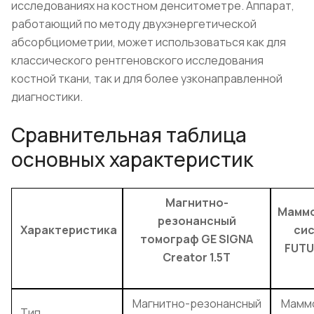
исследованиях на костном денситометре. Аппарат,
работающий по методу двухэнергетической
абсорбциометрии, может использоваться как для
классического рентгеновского исследования
костной ткани, так и для более узконаправленной
диагностики.
Сравнительная таблица
основных характеристик
Магнитно-
Маммо
резонансный
Характеристика
сис
томограф GE SIGNA
FUTU
Creator 1.5T
Магнитно-резонансный
Мамм
Тип