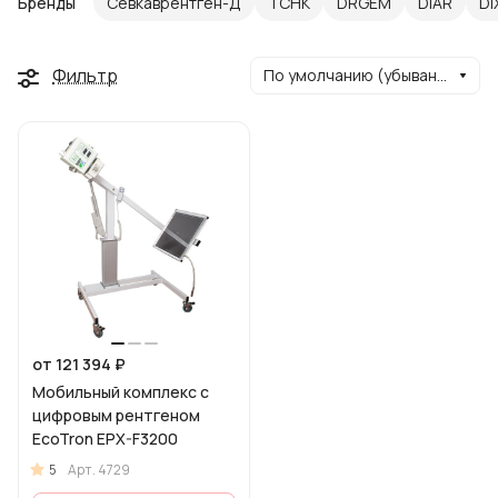
Бренды
Севкаврентген-​Д
ТСНК
DRGEM
DiAR
DI
Фильтр
По умолчанию (убывание)
от 121 394 ₽
Мобильный комплекс с
цифровым рентгеном
EcoTron EPX-F3200
5
Арт.
4729