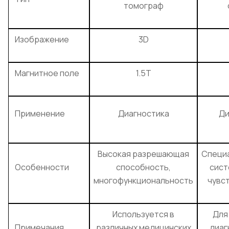
томограф
Изображение
3D
Магнитное поле
1.5T
Применение
Диагностика
Ди
Высокая разрешающая
Специ
Особенности
способность,
сист
многофункциональность
чувс
Используется в
Для
Примечания
различных медицинских
диаг