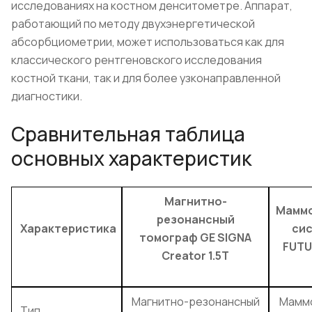
исследованиях на костном денситометре. Аппарат,
работающий по методу двухэнергетической
абсорбциометрии, может использоваться как для
классического рентгеновского исследования
костной ткани, так и для более узконаправленной
диагностики.
Сравнительная таблица
основных характеристик
Магнитно-
Маммо
резонансный
Характеристика
сис
томограф GE SIGNA
FUTU
Creator 1.5T
Магнитно-резонансный
Мамм
Тип