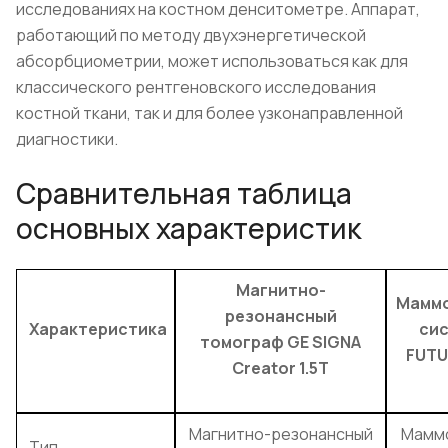
исследованиях на костном денситометре. Аппарат,
работающий по методу двухэнергетической
абсорбциометрии, может использоваться как для
классического рентгеновского исследования
костной ткани, так и для более узконаправленной
диагностики.
Сравнительная таблица
основных характеристик
Магнитно-
Маммо
резонансный
Характеристика
сис
томограф GE SIGNA
FUTU
Creator 1.5T
Магнитно-резонансный
Мамм
Тип