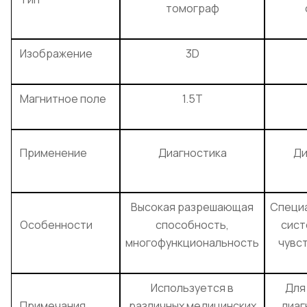
томограф
Изображение
3D
Магнитное поле
1.5T
Применение
Диагностика
Ди
Высокая разрешающая
Специ
Особенности
способность,
сист
многофункциональность
чувс
Используется в
Для
Примечания
различных медицинских
диаг