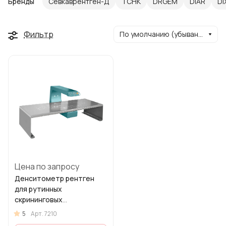
Бренды
Севкаврентген-​Д
ТСНК
DRGEM
DiAR
DI
Фильтр
По умолчанию (убывание)
Цена по запросу
Денситометр рентген
для рутинных
скрининговых
исследований Density –
5
Арт.
7210
DEXA Bone Densitometer