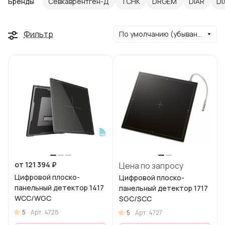
Бренды
Севкаврентген-​Д
ТСНК
DRGEM
DiAR
DI
Фильтр
По умолчанию (убывание)
от 121 394 ₽
Цена по запросу
Цифровой плоско-
Цифровой плоско-
панельный детектор 1417
панельный детектор 1717
WCC/WGC
SGC/SCC
5
Арт.
4728
5
Арт.
4727