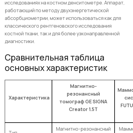
исследованиях на костном денситометре. Аппарат,
работающий по методу двухэнергетической
абсорбциометрии, может использоваться как для
классического рентгеновского исследования
костной ткани, так и для более узконаправленной
диагностики.
Сравнительная таблица
основных характеристик
Магнитно-
Маммо
резонансный
Характеристика
сис
томограф GE SIGNA
FUTU
Creator 1.5T
Магнитно-резонансный
Мамм
Тип