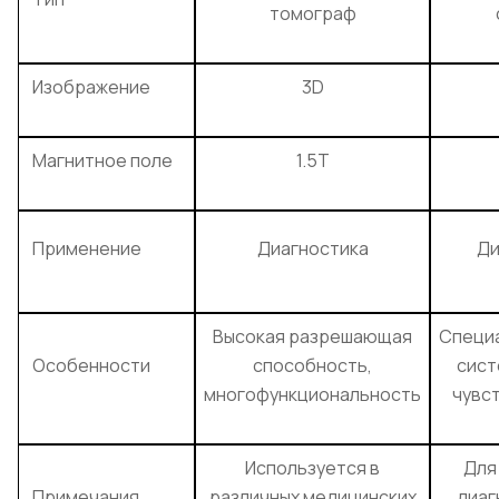
томограф
Изображение
3D
Магнитное поле
1.5T
Применение
Диагностика
Ди
Высокая разрешающая
Специ
Особенности
способность,
сист
многофункциональность
чувс
Используется в
Для
Примечания
различных медицинских
диаг