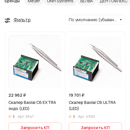
Бренды
Meyer
ONH Systems
БЕЛВА
ДЕНТОФЛЕКС
Фильтр
По умолчанию (убывание)
22 962 ₽
19 701 ₽
Скалер Baolai C6 EXTRA
Скалер Baolai C6 ULTRA
эндо (LED)
(LED)
5
5
Арт.
6547
Арт.
4990
Запросить КП
Запросить КП