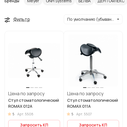
Бренды
Meyer
ONH Systems
БЕЛВА
ДЕНТОФЛЕКС
Фильтр
По умолчанию (убывание)
Цена по запросу
Цена по запросу
Стул стоматологический
Стул стоматологический
ROMAX 012А
ROMAX 011А
5
5
Арт.
5508
Арт.
5507
Запросить КП
Запросить КП