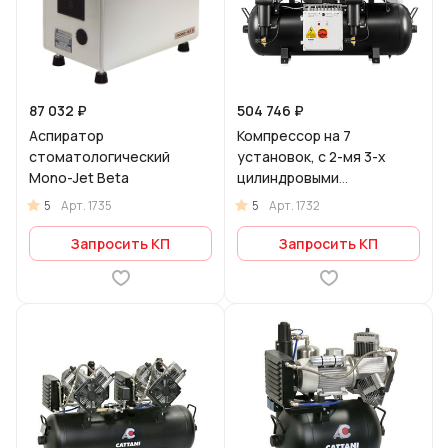
87 032 ₽
504 746 ₽
Аспиратор
Компрессор на 7
стоматологический
установок, с 2-мя 3-х
Mono-Jet Beta
цилиндровыми
двигателями
5
5
Арт.
1735
Арт.
1732
Запросить КП
Запросить КП