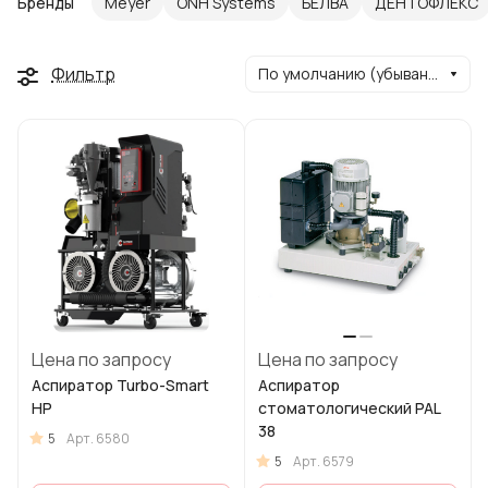
Бренды
Meyer
ONH Systems
БЕЛВА
ДЕНТОФЛЕКС
Фильтр
По умолчанию (убывание)
Цена по запросу
Цена по запросу
Аспиратор Turbo-Smart
Аспиратор
HP
стоматологический PAL
38
5
Арт.
6580
5
Арт.
6579