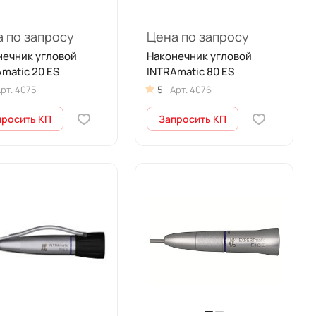
 по запросу
Цена по запросу
нечник угловой
Наконечник угловой
matic 20 ES
INTRAmatic 80 ES
рт.
4075
5
Арт.
4076
просить КП
Запросить КП