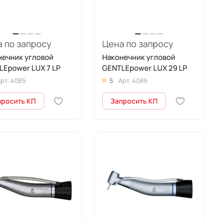
 по запросу
Цена по запросу
нечник угловой
Наконечник угловой
LEpower LUX 7 LP
GENTLEpower LUX 29 LP
рт.
4085
5
Арт.
4086
просить КП
Запросить КП