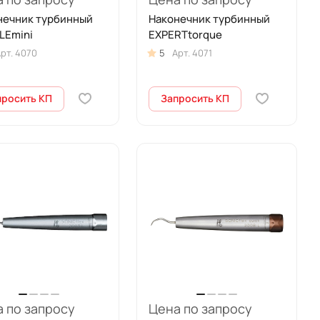
нечник турбинный
Наконечник турбинный
LEmini
EXPERTtorque
рт.
4070
5
Арт.
4071
просить КП
Запросить КП
 по запросу
Цена по запросу