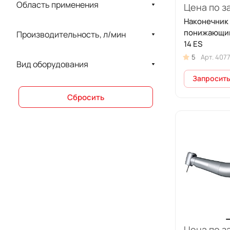
Область применения
Цена по з
Meyer
Наконечник
ONH Systems
понижающий
Производительность, л/мин
14 ES
Romax
5
Арт.
407
Вид оборудования
SIGER
Запросить
Stern Weber
Сбросить
TKD
VELOPEX
Zumax
БЕЛВА
ВЗМО
ДентЛайт
ДЕНТОФЛЕКС
Цена по з