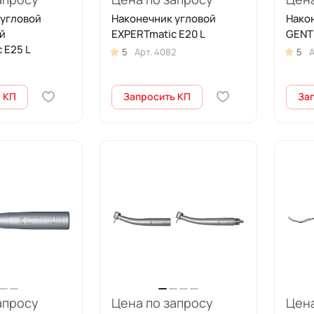
 угловой
Наконечник угловой
Нако
й
EXPERTmatic E20 L
GENT
 E25 L
5
Арт.
4082
5
А
 КП
Запросить КП
За
апросу
Цена по запросу
Цена