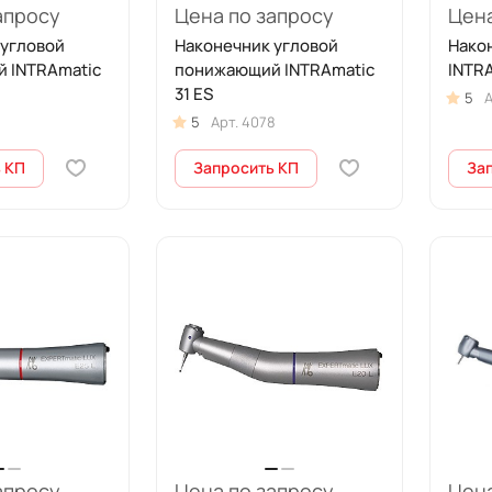
апросу
Цена по запросу
Цена
 угловой
Наконечник угловой
Нако
 INTRAmatic
понижающий INTRAmatic
INTRA
31 ES
5
А
7
5
Арт.
4078
 КП
Запросить КП
За
апросу
Цена по запросу
Цена