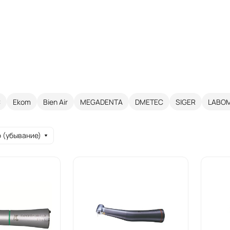
С
Ekom
Bien Air
MEGADENTA
DMETEC
SIGER
LABO
 (убывание)