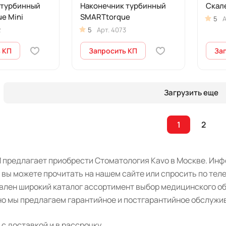
 турбинный
Наконечник турбинный
Скале
e Mini
SMARTtorque
5
А
2
5
Арт.
4073
 КП
Запросить КП
За
Загрузить еще
1
2
 предлагает приобрести Стоматология Kavo в Москве. Инфо
 вы можете прочитать на нашем сайте или спросить по тел
авлен широкий каталог ассортимент выбор медицинского о
о мы предлагаем гарантийное и постгарантийное обслужив
с доставкой и в рассрочку.