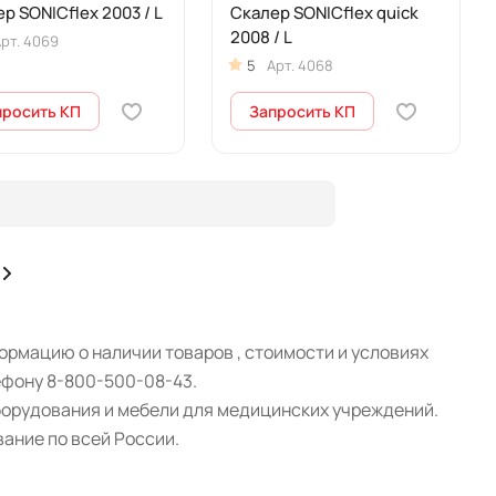
р SONICflex 2003 / L
Скалер SONICflex quick
2008 / L
рт.
4069
5
Арт.
4068
просить КП
Запросить КП
рмацию о наличии товаров , стоимости и условиях
ефону 8-800-500-08-43.
борудования и мебели для медицинских учреждений.
ание по всей России.