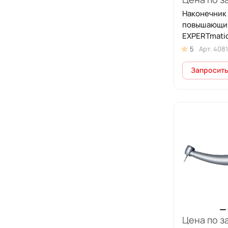
МедПрибор
Наконечник
Ремеза
повышающи
EXPERTmatic
ТРИМА
5
Арт.
4081
Запросить
Цена по з