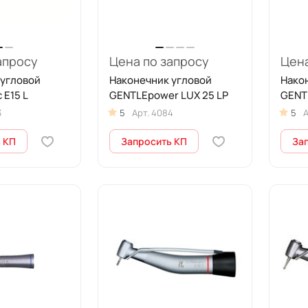
апросу
Цена по запросу
Цена
 угловой
Наконечник угловой
Нако
 E15 L
GENTLEpower LUX 25 LP
GENT
3
5
Арт.
4084
5
А
 КП
Запросить КП
За