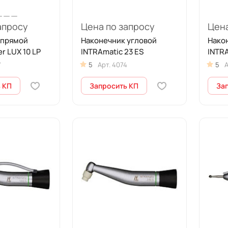
апросу
Цена по запросу
Цена
 прямой
Наконечник угловой
Нако
 LUX 10 LP
INTRAmatic 23 ES
INTRA
7
5
Арт.
4074
5
А
 КП
Запросить КП
За