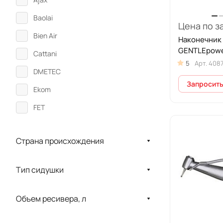
Baolai
Цена по з
Bien Air
Наконечник
GENTLEpower
Cattani
5
Арт.
408
DMETEC
Запросить
Ekom
FET
Karl Kaps
Страна происхождения
Kavo
LABOMED
Тип сидушки
LM-Instruments Oy
MEGADENTA
Объем ресивера, л
Meiji Techno