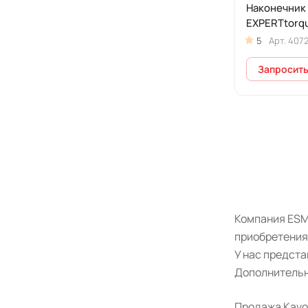
Наконечник
EXPERTtorqu
5
Арт.
407
Запросить
Компания ESM
приобретения
У нас предст
Дополнительн
Продажа Kavo 