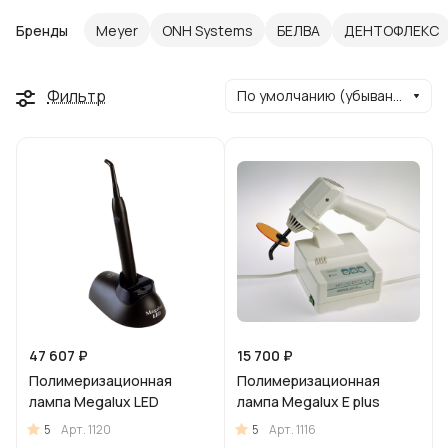
Бренды
Meyer
ONH Systems
БЕЛВА
ДЕНТОФЛЕКС
Фильтр
По умолчанию (убывание)
47 607 ₽
15 700 ₽
Полимеризационная
Полимеризационная
лампа Megalux LED
лампа Megalux E plus
5
5
Арт.
1120
Арт.
1116