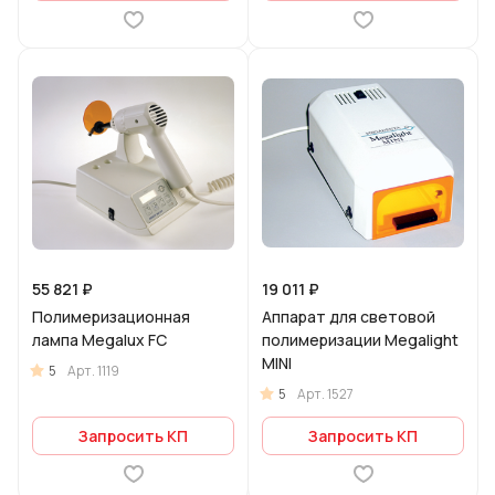
55 821 ₽
19 011 ₽
Полимеризационная
Аппарат для световой
лампа Megalux FC
полимеризации Megalight
MINI
5
Арт.
1119
5
Арт.
1527
Запросить КП
Запросить КП