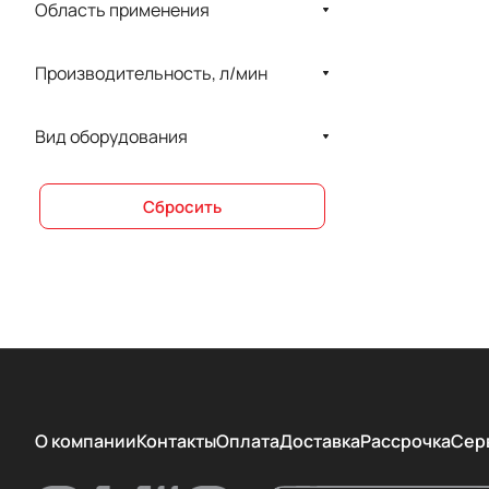
Область применения
Meyer
ONH Systems
Производительность, л/мин
Romax
Вид оборудования
SIGER
Stern Weber
Сбросить
TKD
VELOPEX
Zumax
БЕЛВА
ВЗМО
ДентЛайт
О компании
Контакты
Оплата
Доставка
Рассрочка
Сер
ДЕНТОФЛЕКС