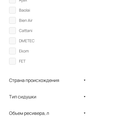
Baolai
Bien Air
Cattani
DMETEC
Ekom
FET
Karl Kaps
Страна происхождения
Kavo
LABOMED
Тип сидушки
LM-Instruments Oy
MEGADENTA
Объем ресивера, л
Meiji Techno