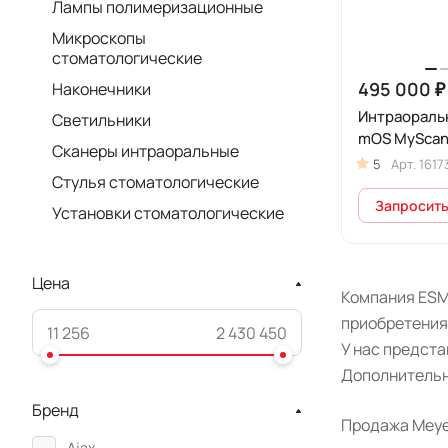
Лампы полимеризационные
Микроскопы
стоматологические
495 000 ₽
Наконечники
Интраораль
Светильники
mOS MySca
Сканеры интраоральные
5
Арт.
1617
Стулья стоматологические
Запросить
Установки стоматологические
Цена
Компания ESM
приобретения
У нас предст
Дополнительн
Бренд
Продажа Meyer
Ajax