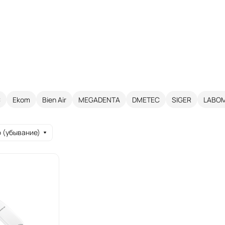
С
Ekom
Bien Air
MEGADENTA
DMETEC
SIGER
LABO
 (убывание)