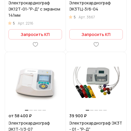
Электрокардиограф
Электрокардиограф
ЭК12Т-01-"Р-Д" с экраном
ЭК3ТЦ-3/6-04
141мм
5
Арт.
3867
5
Арт.
2216
Запросить КП
Запросить КП
от 58 400 ₽
39 900 ₽
Электрокардиограф
Электрокардиограф ЭК3Т
ЭК1Т-1/3-07
- 01 - "Р-Д"