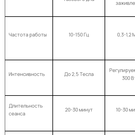
заживле
Частота работы
10-150 Гц
0,3-1,2 
Регулируе
Интенсивность
До 2,5 Тесла
300 В
Длительность
20-30 минут
10-30 м
сеанса