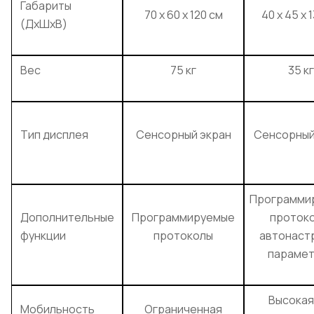
Габариты
70 х 60 х 120 см
40 х 45 х 
(ДхШхВ)
Вес
75 кг
35 кг
Тип дисплея
Сенсорный экран
Сенсорный
Программи
Дополнительные
Программируемые
протоко
функции
протоколы
автонаст
параме
Высокая
Мобильность
Ограниченная