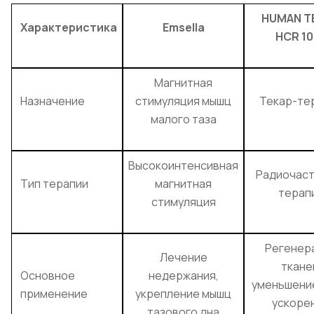
HUMAN T
Характеристика
Emsella
HCR 10
Магнитная
Назначение
стимуляция мышц
Текар-те
малого таза
Высокоинтенсивная
Радиочас
Тип терапии
магнитная
терап
стимуляция
Регенер
Лечение
ткане
Основное
недержания,
уменьшение
применение
укрепление мышц
ускоре
тазового дна