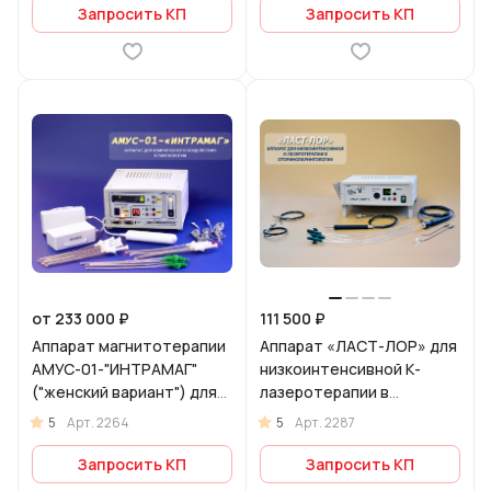
Запросить КП
Запросить КП
от 233 000 ₽
111 500 ₽
Аппарат магнитотерапии
Аппарат «ЛАСТ-ЛОР» для
АМУС-01-"ИНТРАМАГ"
низкоинтенсивной К-
("женский вариант") для
лазеротерапии в
комплексного
оториноларингологии
5
5
Арт.
2264
Арт.
2287
воздействия в
гинекологии
Запросить КП
Запросить КП