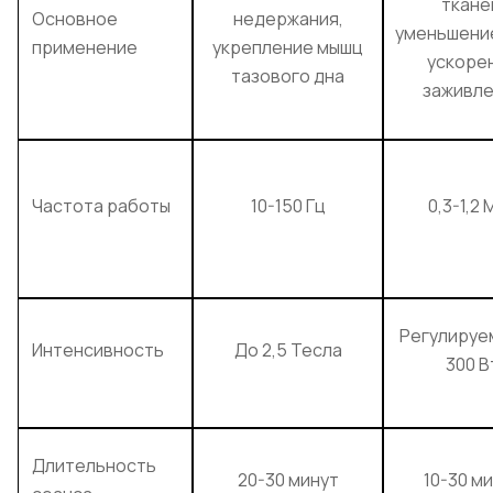
ткане
Основное
недержания,
уменьшение
применение
укрепление мышц
ускоре
тазового дна
заживле
Частота работы
10-150 Гц
0,3-1,2 
Регулируе
Интенсивность
До 2,5 Тесла
300 В
Длительность
20-30 минут
10-30 м