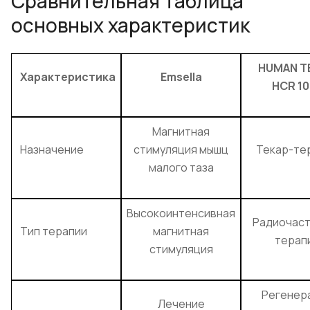
Сравнительная таблица
основных характеристик
HUMAN T
Характеристика
Emsella
HCR 10
Магнитная
Назначение
стимуляция мышц
Текар-те
малого таза
Высокоинтенсивная
Радиочас
Тип терапии
магнитная
терап
стимуляция
Регенер
Лечение