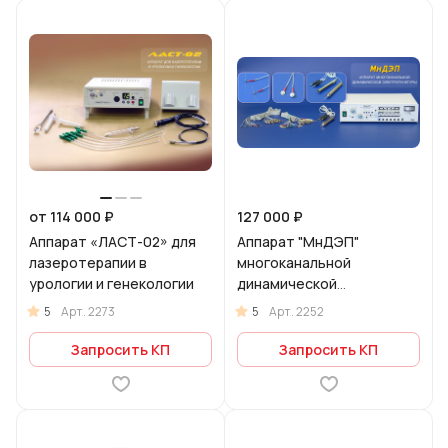
от 114 000 ₽
127 000 ₽
Аппарат «ЛАСТ-02» для
Аппарат "МнДЭП"
лазеротерапии в
многоканальной
урологии и генекологии
динамической
электропунктуры
5
5
Арт.
2273
Арт.
2252
Запросить КП
Запросить КП