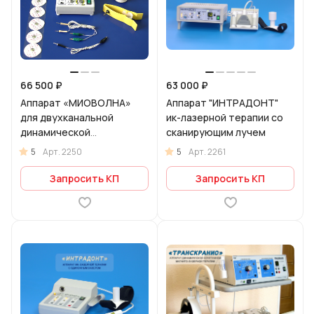
66 500 ₽
63 000 ₽
Аппарат «МИОВОЛНА»
Аппарат "ИНТРАДОНТ"
для двухканальной
ик-лазерной терапии со
динамической
сканирующим лучем
электростимуляции в
5
5
Арт.
2250
Арт.
2261
области лица и шеи
Запросить КП
Запросить КП