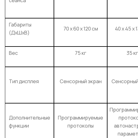
сеанса
Габариты
70 х 60 х 120 см
40 х 45 х 
(ДхШхВ)
Вес
75 кг
35 кг
Тип дисплея
Сенсорный экран
Сенсорный
Программи
Дополнительные
Программируемые
протоко
функции
протоколы
автонаст
параме