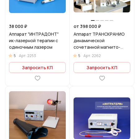
38 000 ₽
от 398 000 ₽
Аппарат "ИНТРАДОНТ"
Аппарат ТРАНСКРАНИО
ик-лазерной терапии с
динамической
одиночным лазером
сочетанной магнито-
лазерной терапии
5
5
Арт.
2253
Арт.
2262
Запросить КП
Запросить КП