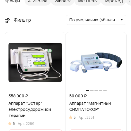
Бренды
ALVI Praha
Winback
Vacu Activ
Аэромед
Фильтр
По умолчанию (убывание)
358 000 ₽
50 000 ₽
Аппарат "Эстер"
Аппарат "Магнитный
электросудорожной
СИМПАТОКОР"
терапии
5
Арт.
2251
5
Арт.
2286