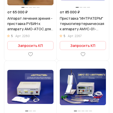
от 65 000 ₽
от 85 000 ₽
Аппарат лечения зрения -
Приставка "ИНТРАТЕРМ"
приставка РУБИН к
термогипертермическая
аппарату АМО-АТОС для
к аппарату АМУС-01-
воздействия спекл-
"ИНТРАМАГ"
5
5
Арт.
2280
Арт.
2267
полем красного спектра.
Запросить КП
Запросить КП