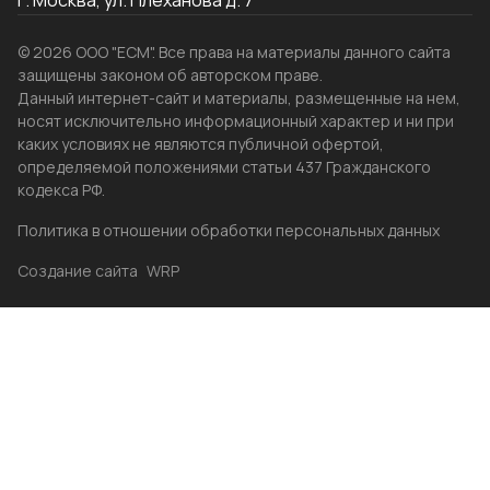
г. Москва, ул. Плеханова д. 7
© 2026 ООО "ЕСМ". Все права на материалы данного сайта
защищены законом об авторском праве.
Данный интернет-сайт и материалы, размещенные на нем,
носят исключительно информационный характер и ни при
каких условиях не являются публичной офертой,
определяемой положениями статьи 437 Гражданского
кодекса РФ.
Политика в отношении обработки персональных данных
Создание сайта
WRP
Главная
Каталог
Избранные
Акции
Контакты
Бренды