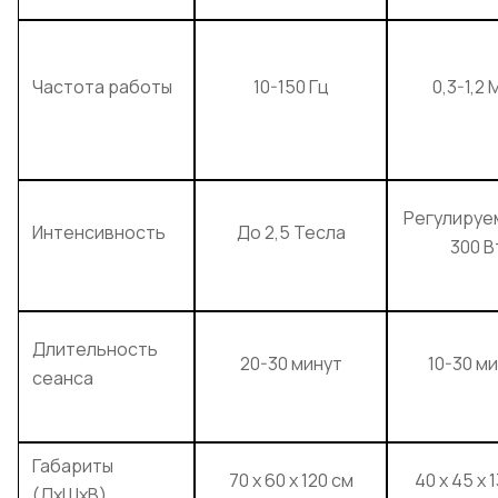
Частота работы
10-150 Гц
0,3-1,2 
Регулируе
Интенсивность
До 2,5 Тесла
300 В
Длительность
20-30 минут
10-30 м
сеанса
Габариты
70 х 60 х 120 см
40 х 45 х 
(ДхШхВ)