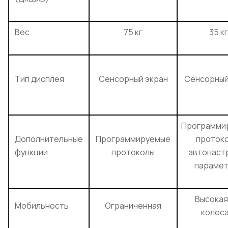
Вес
75 кг
35 кг
Тип дисплея
Сенсорный экран
Сенсорный
Программи
Дополнительные
Программируемые
протоко
функции
протоколы
автонаст
параме
Высокая
Мобильность
Ограниченная
колеса