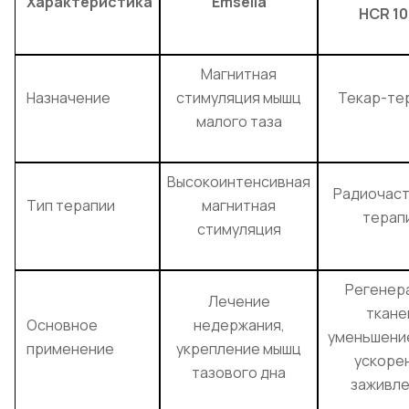
Характеристика
Emsella
HCR 10
Магнитная
Назначение
стимуляция мышц
Текар-те
малого таза
Высокоинтенсивная
Радиочас
Тип терапии
магнитная
терап
стимуляция
Регенер
Лечение
ткане
Основное
недержания,
уменьшение
применение
укрепление мышц
ускоре
тазового дна
заживле