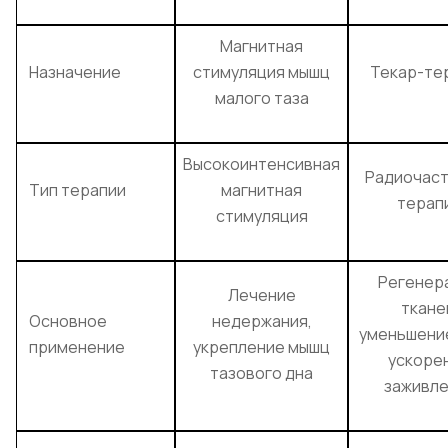
Магнитная
Назначение
стимуляция мышц
Текар-те
малого таза
Высокоинтенсивная
Радиочас
Тип терапии
магнитная
терап
стимуляция
Регенер
Лечение
ткане
Основное
недержания,
уменьшение
применение
укрепление мышц
ускоре
тазового дна
заживле