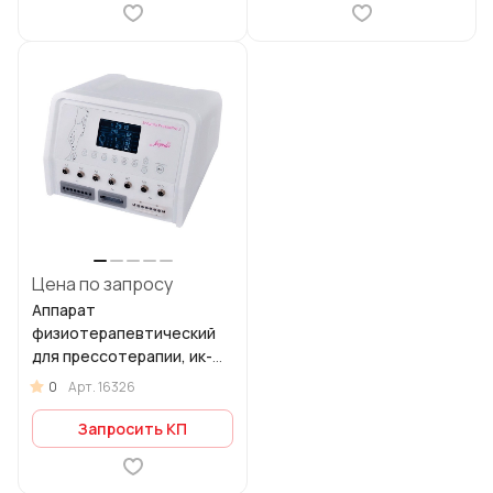
Цена по запросу
Аппарат
физиотерапевтический
для прессотерапии, ик-
прогрева Scopula
0
Арт.
16326
PressoPro 2
Запросить КП