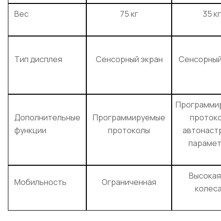
Вес
75 кг
35 кг
Тип дисплея
Сенсорный экран
Сенсорный
Программи
Дополнительные
Программируемые
протоко
функции
протоколы
автонаст
параме
Высокая
Мобильность
Ограниченная
колеса