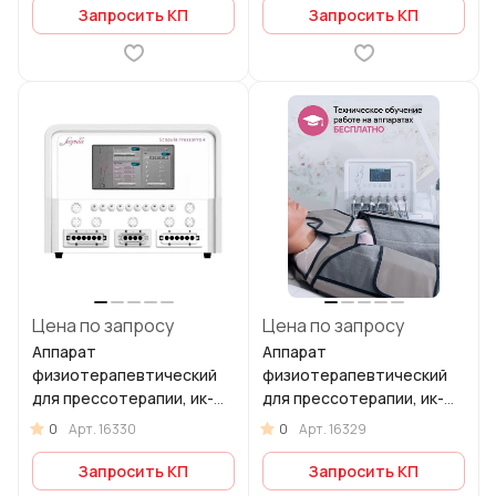
Запросить КП
Запросить КП
Цена по запросу
Цена по запросу
Аппарат
Аппарат
физиотерапевтический
физиотерапевтический
для прессотерапии, ик-
для прессотерапии, ик-
прогрева, миостимуляции
прогрева, миостимуляции
0
0
Арт.
16330
Арт.
16329
Scopula PressoPro 4
Scopula PressoPro 3
Запросить КП
Запросить КП