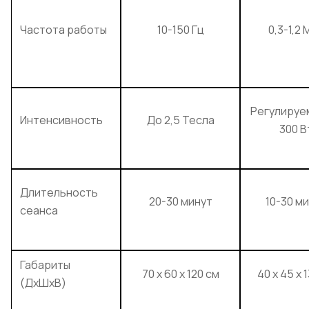
Частота работы
10-150 Гц
0,3-1,2 
Регулируе
Интенсивность
До 2,5 Тесла
300 В
Длительность
20-30 минут
10-30 м
сеанса
Габариты
70 х 60 х 120 см
40 х 45 х 
(ДхШхВ)