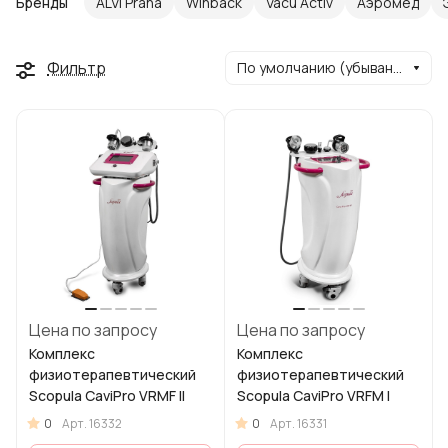
Бренды
ALVI Praha
Winback
Vacu Activ
Аэромед
Фильтр
По умолчанию (убывание)
Цена по запросу
Цена по запросу
Комплекс
Комплекс
физиотерапевтический
физиотерапевтический
Scopula CaviPro VRMF II
Scopula CaviPro VRFM I
0
0
Арт.
16332
Арт.
16331