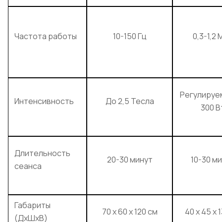
Частота работы
10-150 Гц
0,3-1,2 
Регулируе
Интенсивность
До 2,5 Тесла
300 В
Длительность
20-30 минут
10-30 м
сеанса
Габариты
70 х 60 х 120 см
40 х 45 х 
(ДхШхВ)