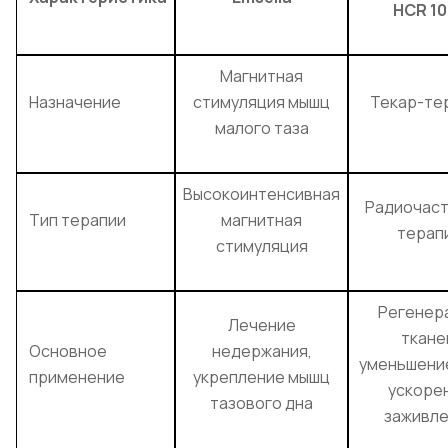
HCR 10
Магнитная
Назначение
стимуляция мышц
Текар-те
малого таза
Высокоинтенсивная
Радиочас
Тип терапии
магнитная
терап
стимуляция
Регенер
Лечение
ткане
Основное
недержания,
уменьшение
применение
укрепление мышц
ускоре
тазового дна
заживле