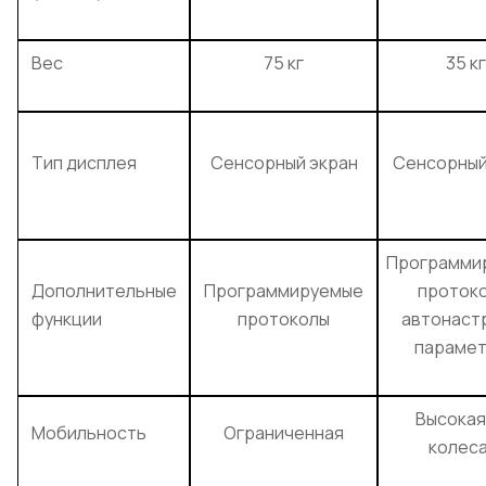
Вес
75 кг
35 кг
Тип дисплея
Сенсорный экран
Сенсорный
Программи
Дополнительные
Программируемые
протоко
функции
протоколы
автонаст
параме
Высокая
Мобильность
Ограниченная
колеса