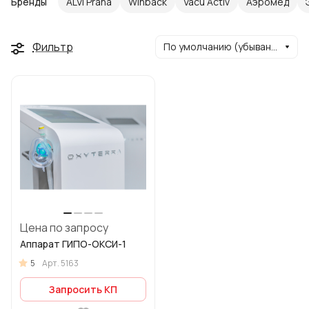
Бренды
ALVI Praha
Winback
Vacu Activ
Аэромед
Фильтр
По умолчанию (убывание)
Цена по запросу
Аппарат ГИПО-ОКСИ-1
5
Арт.
5163
Запросить КП