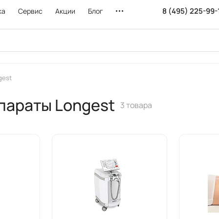
8 (495) 225-99-
ка
Сервис
Акции
Блог
gest
параты Longest
3 товара