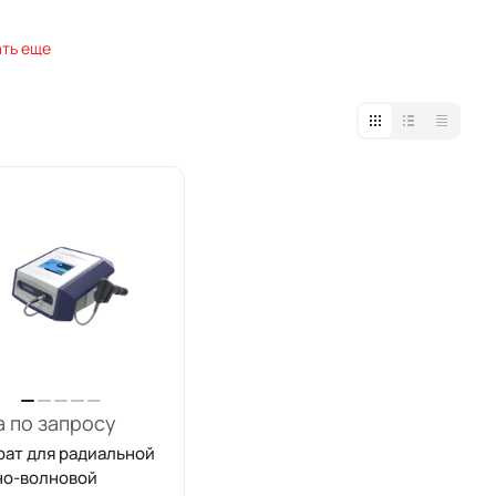
ть еще
 по запросу
рат для радиальной
но-волновой