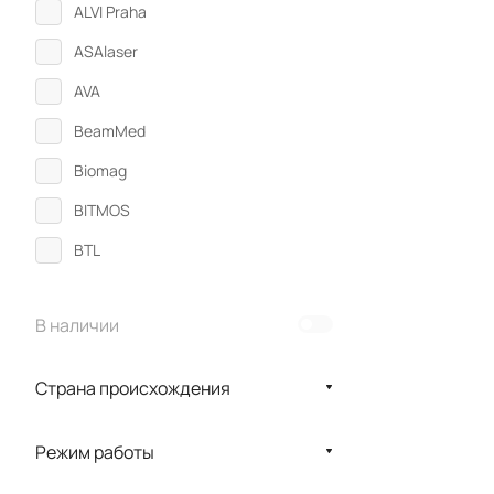
ALVI Praha
ASAlaser
AVA
BeamMed
Biomag
BITMOS
BTL
CefarCompex
В наличии
CHATTANOOGA
CHONGQING PSK
Страна происхождения
EME
Enraf-Nonius
Режим работы
Gezanne ITC