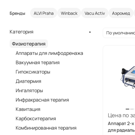
Бренды
ALVI Praha
Winback
Vacu Activ
Аэромед
Категория
По умолчанию
Физиотерапия
Аппараты для лимфодренажа
Вакуумная терапия
Гипоксикаторы
Диатермия
Ингаляторы
Инфракрасная терапия
Кавитация
Цена по з
Карбокситерапия
Аппарат 2-х
Комбинированная терапия
для радиаль