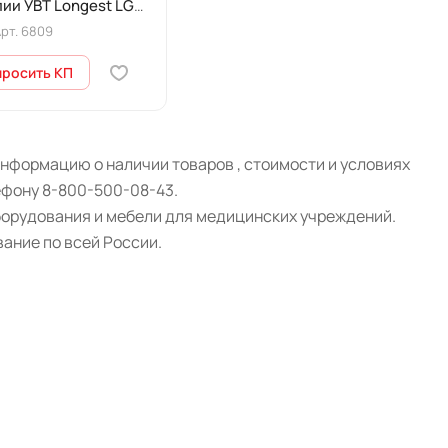
ии УВТ Longest LGT-
S
рт.
6809
просить КП
нформацию о наличии товаров , стоимости и условиях
ефону 8-800-500-08-43.
борудования и мебели для медицинских учреждений.
ание по всей России.