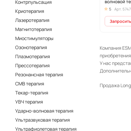
волновой т
Контрпульсация
Longest LGT
5
Арт.
5747
Криотерапия
Лазеротерапия
Запросить
Магнитотерапия
Миостимуляторы
Озонотерапия
Компания ESM
приобретения
Плазмотерапия
У нас предст
Прессотерапия
Дополнительн
Резонансная терапия
СМВ терапия
Продажа Longe
Текар-терапия
УВЧ терапия
Ударно-волновая терапия
Ультразвуковая терапия
Ультрафиолетовая терапия