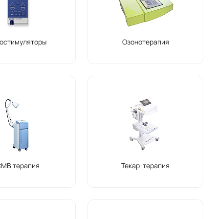
остимуляторы
Озонотерапия
СМВ терапия
Текар-терапия