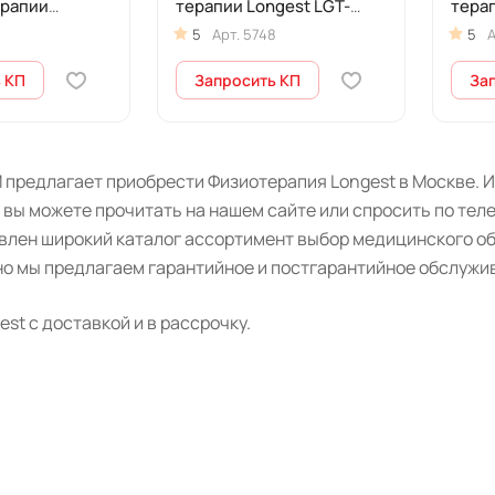
ерапии
терапии Longest LGT-
терап
-2500S Plus
2510B
2500
5
Арт.
5748
5
А
 КП
Запросить КП
За
 предлагает приобрести Физиотерапия Longest в Москве. И
 вы можете прочитать на нашем сайте или спросить по тел
авлен широкий каталог ассортимент выбор медицинского о
о мы предлагаем гарантийное и постгарантийное обслужив
st с доставкой и в рассрочку.