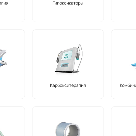
апия
Гипоксикаторы
Карбокситерапия
Комбин