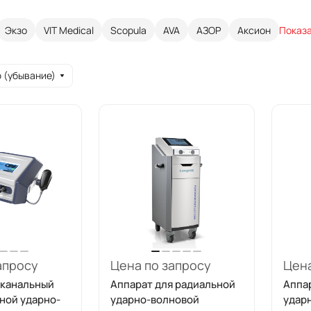
Экзо
VIT Medical
Scopula
AVA
АЗОР
Аксион
Показа
 (убывание)
апросу
Цена по запросу
Цена
 канальный
Аппарат для радиальной
Аппа
ной ударно-
ударно-волновой
удар