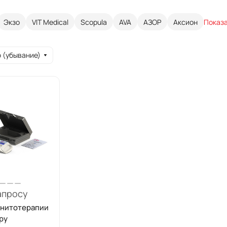
Экзо
VIT Medical
Scopula
AVA
АЗОР
Аксион
Показа
 (убывание)
апросу
гнитотерапии
apy