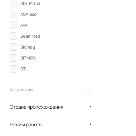
ALVI Praha
ASAlaser
AVA
BeamMed
Biomag
BITMOS
BTL
CefarCompex
В наличии
CHATTANOOGA
CHONGQING PSK
Страна происхождения
EME
Enraf-Nonius
Режим работы
Gezanne ITC