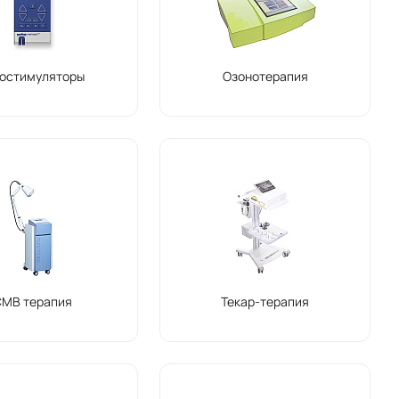
остимуляторы
Озонотерапия
СМВ терапия
Текар-терапия