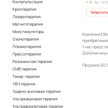
Контрпульсация
5
Арт.
573
Криотерапия
Запросить
Лазеротерапия
Магнитотерапия
Миостимуляторы
Компания ESM
Озонотерапия
приобретения
Плазмотерапия
У нас предст
Дополнительн
Прессотерапия
Резонансная терапия
Продажа LED S
СМВ терапия
Текар-терапия
УВЧ терапия
Ударно-волновая терапия
Ультразвуковая терапия
Ультрафиолетовая терапия