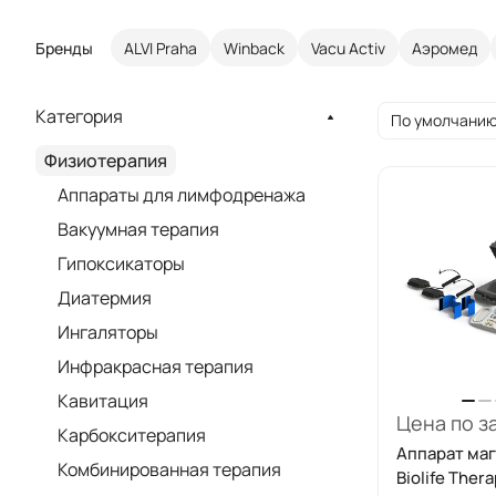
Бренды
ALVI Praha
Winback
Vacu Activ
Аэромед
Категория
По умолчанию
Физиотерапия
Аппараты для лимфодренажа
Вакуумная терапия
Гипоксикаторы
Диатермия
Ингаляторы
Инфракрасная терапия
Кавитация
Цена по з
Карбокситерапия
Аппарат ма
Комбинированная терапия
Biolife Ther