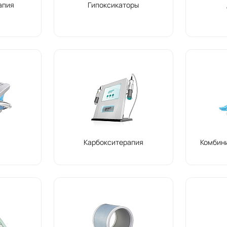
апия
Гипоксикаторы
Карбокситерапия
Комбин