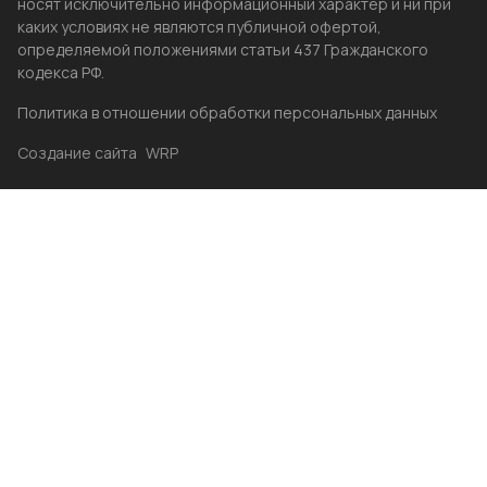
носят исключительно информационный характер и ни при
каких условиях не являются публичной офертой,
определяемой положениями статьи 437 Гражданского
кодекса РФ.
Политика в отношении обработки персональных данных
Создание сайта
WRP
Главная
Каталог
Избранные
Акции
Контакты
Бренды