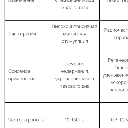
малого таза
Высокоинтенсивная
Радиочас
Тип терапии
магнитная
терап
стимуляция
Регенер
Лечение
ткане
Основное
недержания,
уменьшение
применение
укрепление мышц
ускоре
тазового дна
заживле
Частота работы
10-150 Гц
0,3-1,2 