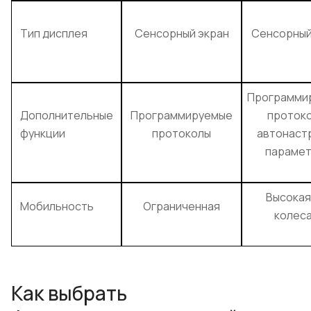
Тип дисплея
Сенсорный экран
Сенсорный
Программи
Дополнительные
Программируемые
протоко
функции
протоколы
автонаст
параме
Высокая
Мобильность
Ограниченная
колеса
Как выбрать