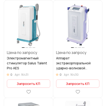
Цена по запросу
Цена по запросу
Электромагнитный
Аппарат
стимулятор Salus Talent
экстракорпоральной
Pro AES
ударно-волновой
терапии Salus RSWT
0
0
Арт.
16431
Арт.
16430
Запросить КП
Запросить КП