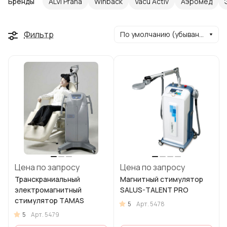
Бренды
ALVI Praha
Winback
Vacu Activ
Аэромед
Фильтр
По умолчанию (убывание)
Цена по запросу
Цена по запросу
Транскраниальный
Магнитный стимулятор
электромагнитный
SALUS-TALENT PRO
стимулятор TAMAS
5
Арт.
5478
5
Арт.
5479