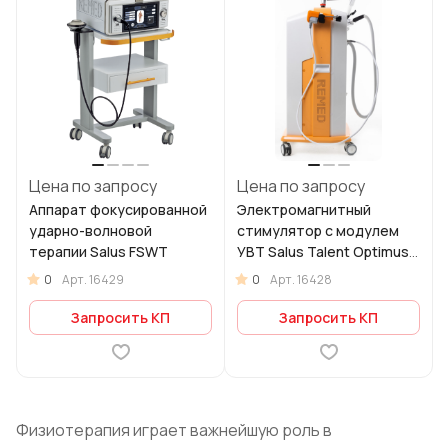
Цена по запросу
Цена по запросу
Аппарат фокусированной
Электромагнитный
ударно-волновой
стимулятор с модулем
терапии Salus FSWT
УВТ Salus Talent Optimus
Pro
0
0
Арт.
16429
Арт.
16428
Запросить КП
Запросить КП
Физиотерапия играет важнейшую роль в