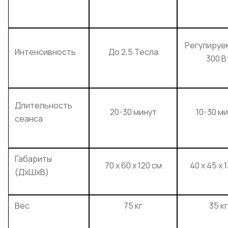
Регулируе
Интенсивность
До 2,5 Тесла
300 В
Длительность
20-30 минут
10-30 м
сеанса
Габариты
70 х 60 х 120 см
40 х 45 х 
(ДхШхВ)
Вес
75 кг
35 кг