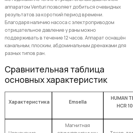
аппаратом Venturi позволяет добиться очевидных
результатов за короткий период времени.
Благодаря наличию насоса с электроприводом
отрицательное давление у раны можно
поддерживать в течение 12 часов. Аппарат оснащён
канальным, плоским, абдоминальным дренажами для
разных типов ран.
Сравнительная таблица
основных характеристик
HUMAN T
Характеристика
Emsella
HCR 10
Магнитная
Назначение
стимуляция мышц
Текар-те