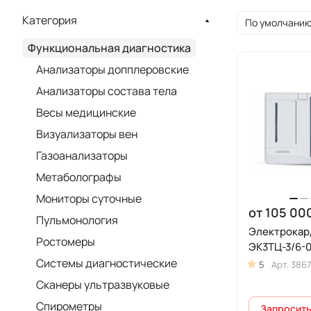
Категория
По умолчанию
Функциональная диагностика
Анализаторы допплеровские
Анализаторы состава тела
Весы медицинские
Визуализаторы вен
Газоанализаторы
Метаболографы
Мониторы суточные
от 105 00
Пульмонология
Электрокар
Ростомеры
ЭК3ТЦ-3/6-
Системы диагностические
5
Арт.
386
Сканеры ультразвуковые
Спирометры
Запросить