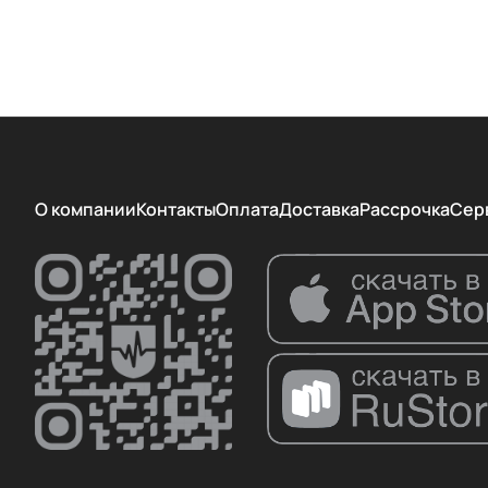
KaWe
LODE
MEDCAPTAIN
MEDCHIP
MEDISON
О компании
Контакты
Оплата
Доставка
Рассрочка
Сер
Meditech
Medmos
Mindray
MIR
Philips
Resmed
Riester