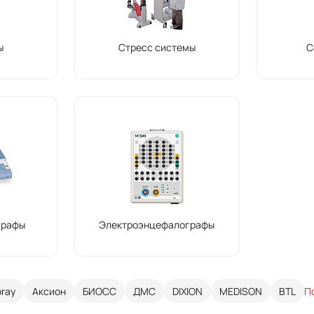
ы
Стресс системы
С
графы
Электроэнцефалографы
oray
Аксион
БИОСС
ДМС
DIXION
MEDISON
BTL
П