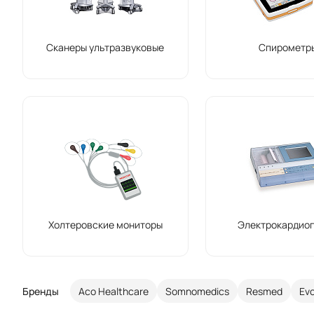
Сканеры ультразвуковые
Спирометр
Холтеровские мониторы
Электрокардио
Бренды
Aco Healthcare
Somnomedics
Resmed
Ev