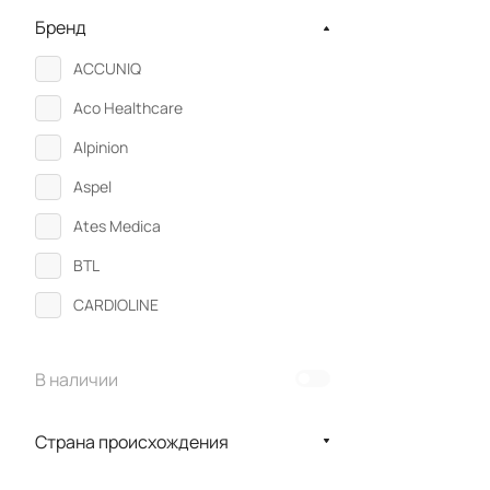
Бренд
ACCUNIQ
Aco Healthcare
Alpinion
Aspel
Ates Medica
BTL
CARDIOLINE
CareFusion
В наличии
CHEST
CHISON
Страна происхождения
CIRCASSIA