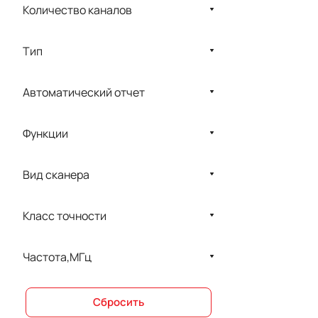
COMEN
Количество каналов
COSMED
Тип
DIXION
EDAN
Автоматический отчет
ELS
Функции
EMS Handelsges
Evoray
Вид сканера
Fanem
FUKUDA
Класс точности
GANSHORN
Частота,МГц
GE Healthcare
IN VITRO
Сбросить
InBody