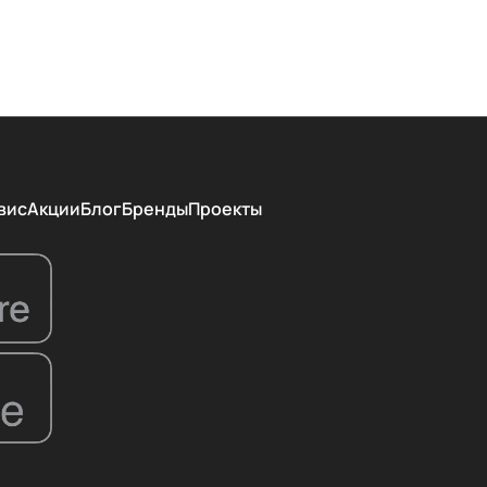
вис
Акции
Блог
Бренды
Проекты