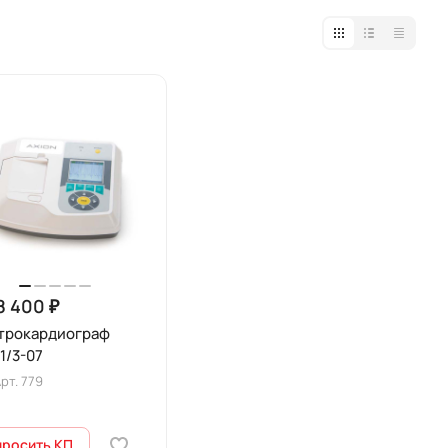
8 400 ₽
трокардиограф
1/3-07
рт.
779
просить КП