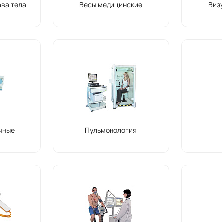
ава тела
Весы медицинские
Виз
чные
Пульмонология