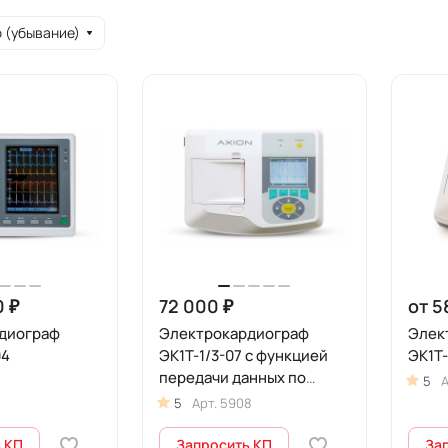
 (убывание)
0 ₽
72 000 ₽
от 5
диограф
Электрокардиограф
Элек
04
ЭК1Т-1/3-07 с функцией
ЭК1Т-
передачи данных по
7
5
А
каналу GSM
5
Арт.
5908
 КП
Запросить КП
За