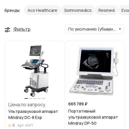
Бренды
Aco Healthcare
Somnomedics
Resmed
Evo
Фильтр
По умолчанию (убывание)
665 789 ₽
Цена по запросу
Портативный
Ультразвуковой аппарат
ультразвуковой аппарат
Mindray DC-8 Exp
Mindray DP-50
5
Арт.
6971