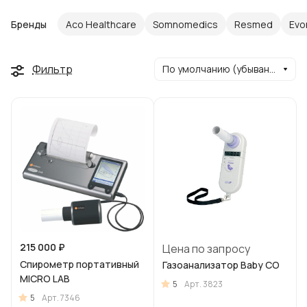
Бренды
Aco Healthcare
Somnomedics
Resmed
Evo
Фильтр
По умолчанию (убывание)
215 000 ₽
Цена по запросу
Спирометр портативный
Газоанализатор Baby CO
MICRO LAB
5
Арт.
3823
5
Арт.
7346