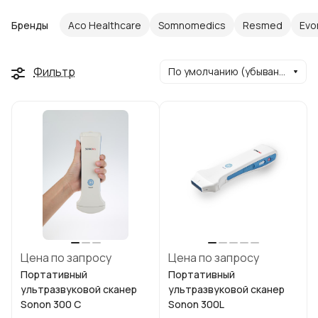
Бренды
Aco Healthcare
Somnomedics
Resmed
Evo
Фильтр
По умолчанию (убывание)
Цена по запросу
Цена по запросу
Портативный
Портативный
ультразвуковой сканер
ультразвуковой сканер
Sonon 300 C
Sonon 300L