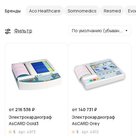
Бренды
Aco Healthcare
Somnomedics
Resmed
Evo
Фильтр
По умолчанию (убывание)
от 216 536 ₽
от 140 731 ₽
Электрокардиограф
Электрокардиограф
AsCARD Gold3
AsCARD Grey
5
5
Арт.
4973
Арт.
4972