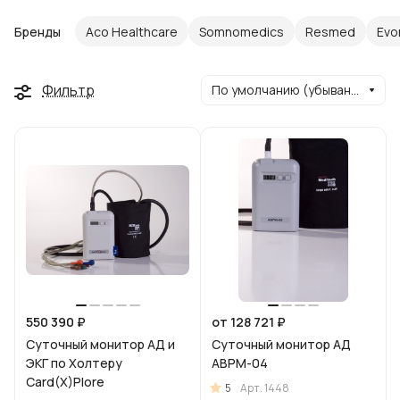
Бренды
Aco Healthcare
Somnomedics
Resmed
Evo
Фильтр
По умолчанию (убывание)
550 390 ₽
от 128 721 ₽
Суточный монитор АД и
Суточный монитор АД
ЭКГ по Холтеру
АВРМ-04
Card(X)Plore
5
Арт.
1448