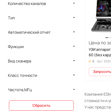
COMEN
Количество каналов
COSMED
Тип
DIXION
EDAN
Автоматический отчет
ELS
Цена по з
Функции
EMS Handelsges
УЗИ аппара
60 (без кар
Evoray
Вид сканера
5
Арт.
658
Fanem
Запросить
FUKUDA
Класс точности
GANSHORN
Частота,МГц
GE Healthcare
Компания ESM
стоимости и у
IN VITRO
Сбросить
У нас предст
InBody