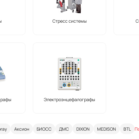
ы
Стресс системы
С
графы
Электроэнцефалографы
oray
Аксион
БИОСС
ДМС
DIXION
MEDISON
BTL
П