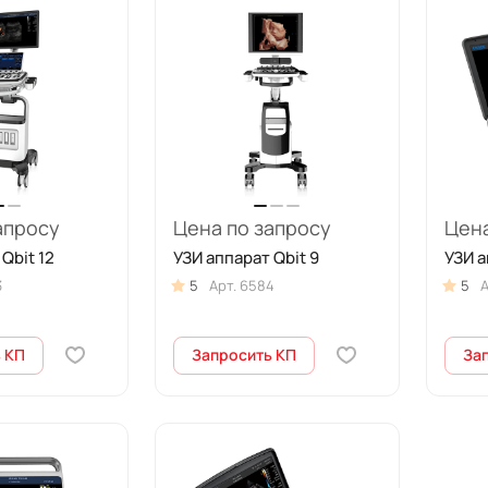
апросу
Цена по запросу
Цена
Qbit 12
УЗИ аппарат Qbit 9
УЗИ а
3
5
Арт.
6584
5
А
 КП
Запросить КП
За