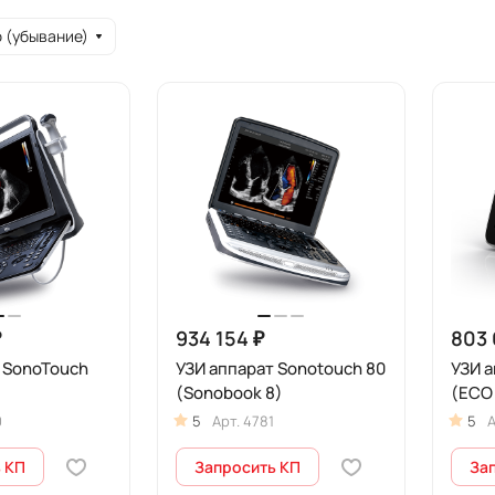
 (убывание)
₽
934 154 ₽
803 
 SonoTouch
УЗИ аппарат Sonotouch 80
УЗИ а
(Sonobook 8)
(ECO 
0
5
Арт.
4781
5
А
 КП
Запросить КП
За