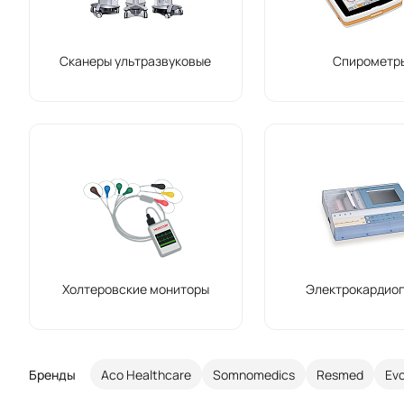
Сканеры ультразвуковые
Спирометр
Холтеровские мониторы
Электрокардио
Бренды
Aco Healthcare
Somnomedics
Resmed
Ev