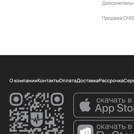
Дополнительн
KaWe
Продажа CHISO
LODE
MEDCAPTAIN
MEDCHIP
MEDISON
Meditech
Medmos
О компании
Контакты
Оплата
Доставка
Рассрочка
Сер
Mindray
MIR
Philips
Resmed
Riester