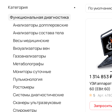
Категория
По умолчанию
Функциональная диагностика
Анализаторы допплеровские
Анализаторы состава тела
Весы медицинские
Визуализаторы вен
Газоанализаторы
Метаболографы
Мониторы суточные
1 314 853 
Пульмонология
УЗИ аппарат
Ростомеры
60 (EBit 60)
Системы диагностические
5
Арт.
478
Сканеры ультразвуковые
Запросить
Спирометры