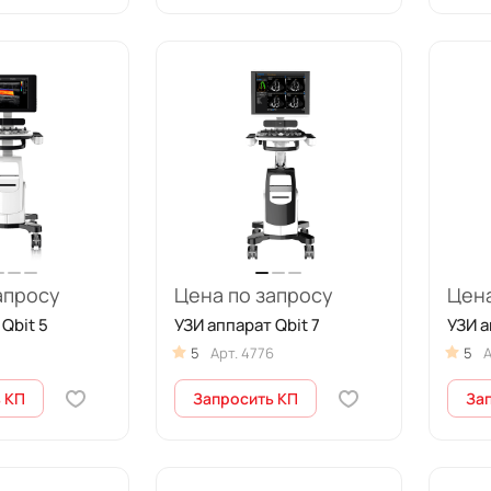
апросу
Цена по запросу
Цена
Qbit 5
УЗИ аппарат Qbit 7
УЗИ а
5
5
Арт.
4776
5
А
 КП
Запросить КП
За