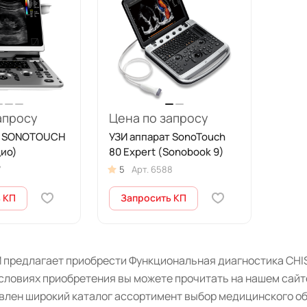
апросу
Цена по запросу
т SONOTOUCH
УЗИ аппарат SonoTouch
дио)
80 Expert (Sonobook 9)
7
5
Арт.
6588
 КП
Запросить КП
 предлагает приобрести Функциональная диагностика CHIS
словиях приобретения вы можете прочитать на нашем сайт
авлен широкий каталог ассортимент выбор медицинского о