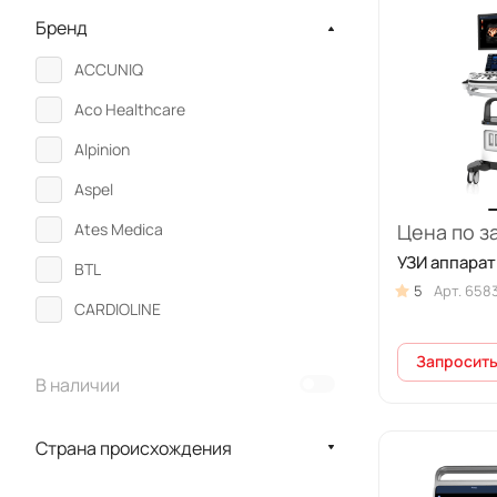
Бренд
ACCUNIQ
Aco Healthcare
Alpinion
Aspel
Ates Medica
Цена по з
УЗИ аппарат 
BTL
5
Арт.
658
CARDIOLINE
CareFusion
Запросить
В наличии
CHEST
CHISON
Страна происхождения
CIRCASSIA