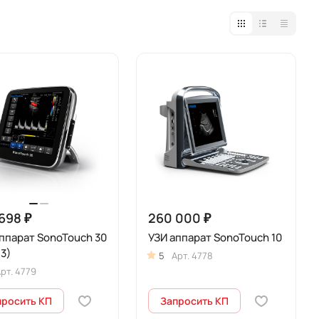
698 ₽
260 000 ₽
ппарат SonoTouch 30
УЗИ аппарат SonoTouch 10
3)
5
Арт.
4778
рт.
4779
просить КП
Запросить КП