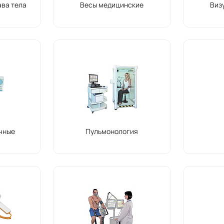
ава тела
Весы медицинские
Виз
чные
Пульмонология