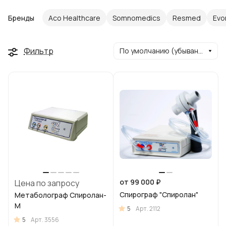
Бренды
Aco Healthcare
Somnomedics
Resmed
Evo
Фильтр
По умолчанию (убывание)
от 99 000 ₽
Цена по запросу
Cпирограф "Спиролан"
Метаболограф Спиролан-
М
5
Арт.
2112
5
Арт.
3556