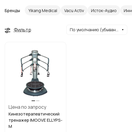
Бренды
Yikang Medical
Vacu Activ
Исток-Аудио
Инн
Фильтр
По умолчанию (убывание)
Цена по запросу
Кинезотерапевтический
тренажер IMOOVE ELLYPS-
М