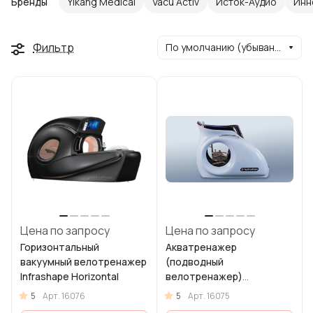
Бренды
Yikang Medical
Vacu Activ
Исток-Аудио
Инн
Фильтр
По умолчанию (убывание)
Цена по запросу
Цена по запросу
Горизонтальный
Акватренажер
вакуумный велотренажер
(подводный
Infrashape Horizontal
велотренажер)
Hydroshape
5
5
Арт.
16076
Арт.
16075