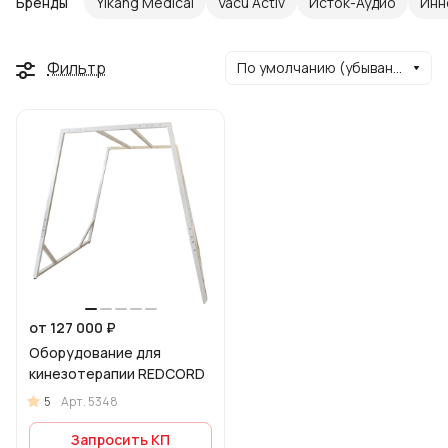
Бренды
Yikang Medical
Vacu Activ
Исток-Аудио
Инн
Фильтр
По умолчанию (убывание)
от 127 000 ₽
Оборудование для
кинезотерапии REDCORD
5
Арт.
5348
Запросить КП