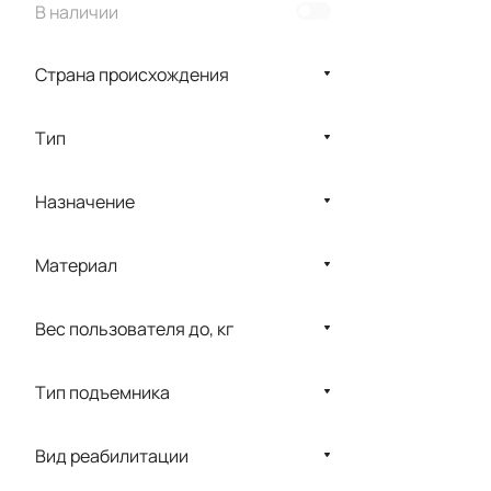
В наличии
DIXION
Drive Medical
Страна происхождения
Enraf-Nonius
Ewac Medical
Тип
FORTIS
Назначение
GymnaUniphy
Habilect
Материал
Hecai
Вес пользователя до, кг
HERCULES
Hi-life Technology
Тип подъемника
IN VITRO
Interacoustics
Вид реабилитации
LODE