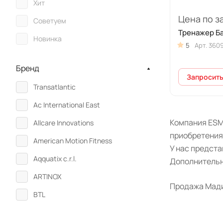
Хит
Цена по з
Советуем
Тренажер Б
Новинка
5
Арт.
360
Бренд
Запросить
Transatlantic
Ac International East
Компания ESM
Allcare Innovations
приобретения
American Motion Fitness
У нас предст
Aqquatix c.r.l.
Дополнительн
ARTINOX
Продажа Мадин
BTL
CHATTANOOGA