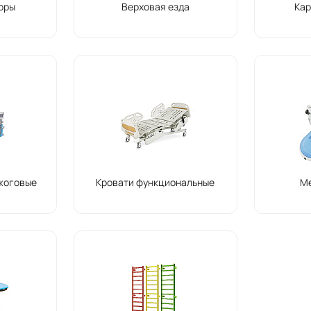
оры
Верховая езда
Ка
жоговые
Кровати функциональные
М