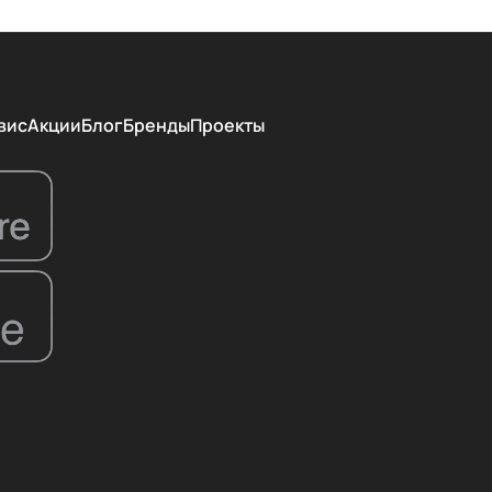
вис
Акции
Блог
Бренды
Проекты