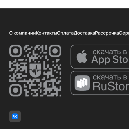
Rehabtronics
Rimec
RT
О компании
Контакты
Оплата
Доставка
Рассрочка
Сер
Sungdo MC
Synergie
TRAUTWEIN
Vacu Activ
Vermeiren
Visionero
WATERFLEX
Wiz Medical
Yikang Medical