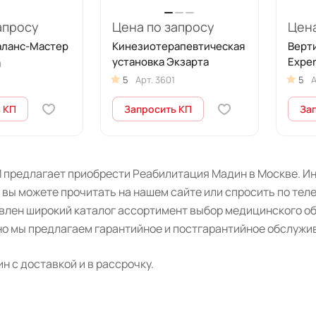
апросу
Цена по запросу
Цена
аланс-Мастер
Кинезиотерапевтическая
Верти
установка Экзарта
Exper
9
5
Арт.
3601
5
А
 КП
Запросить КП
За
 предлагает приобрести Реабилитация Мадин в Москве. Ин
 вы можете прочитать на нашем сайте или спросить по тел
авлен широкий каталог ассортимент выбор медицинского о
о мы предлагаем гарантийное и постгарантийное обслужив
 с доставкой и в рассрочку.