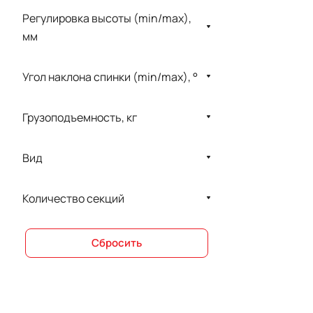
Регулировка высоты (min/max),
LOJER
мм
LPG
Medmos
Угол наклона спинки (min/max), °
MET
Грузоподъемность, кг
NITROCARE
ORMED
Вид
PARDO
Количество секций
PHU Technomex
Physioteсhnica
Сбросить
Rebotec
RECK-Technik
REDCORD