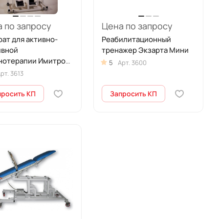
 по запросу
Цена по запросу
ат для активно-
Реабилитационный
ивной
тренажер Экзарта Мини
нотерапии Имитрон
5
Арт.
3600
н
рт.
3613
просить КП
Запросить КП