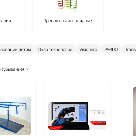
рапия
Тренажеры инвалидные
новации детям
Экзо технологии
Visionero
PARDO
Trans
 (убывание)