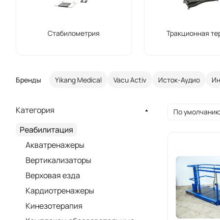
Стабилометрия
Тракционная те
Бренды
Yikang Medical
Vacu Activ
Исток-Аудио
Ин
Категория
По умолчанию
Реабилитация
Акватренажеры
Вертикализаторы
Верховая езда
Кардиотренажеры
Кинезотерапия