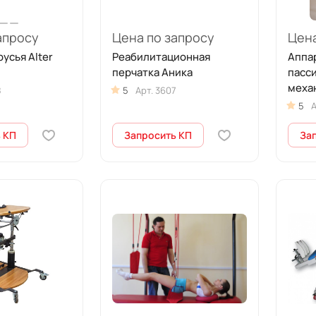
апросу
Цена по запросу
Цена
усья Alter
Реабилитационная
Аппар
перчатка Аника
пасс
меха
8
5
Арт.
3607
Мади
5
А
 КП
Запросить КП
За