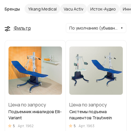
Бренды
Yikang Medical
Vacu Activ
Исток-Аудио
Инн
Фильтр
По умолчанию (убывание)
Цена по запросу
Цена по запросу
Подъемник инвалидов Elli-
Системы подъема
Variant
пациентов Trautwein
5
5
Арт.
1962
Арт.
1963