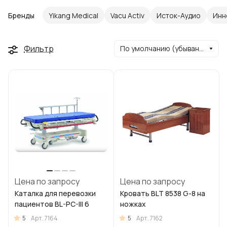
Бренды
Yikang Medical
Vacu Activ
Исток-Аудио
Инн
Фильтр
По умолчанию (убывание)
Цена по запросу
Цена по запросу
Каталка для перевозки
Кровать BLT 8538 G-8 на
пациентов BL-PC-III 6
ножках
5
5
Арт.
7164
Арт.
7162