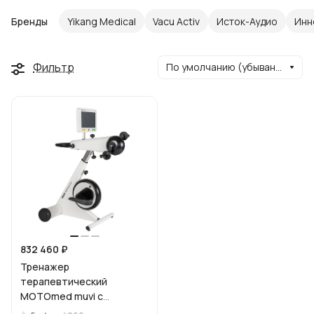
Бренды
Yikang Medical
Vacu Activ
Исток-Аудио
Инн
Фильтр
По умолчанию (убывание)
832 460 ₽
Тренажер
терапевтический
MOTOmed muvi с
принадлежностями