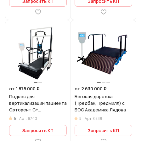
Запросить КП
Запросить КП
от 1 875 000 ₽
от 2 630 000 ₽
Подвес для
Беговая дорожка
вертикализации пациента
(Тредбан, Тредмилл) с
Орторент С+
БОС Академика Лядова
(стационарный с беговой
5
5
Арт.
6740
Арт.
6739
дорожкой)
Запросить КП
Запросить КП