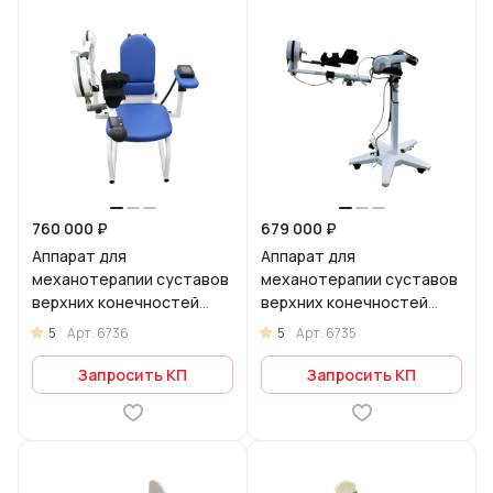
760 000 ₽
679 000 ₽
Аппарат для
Аппарат для
механотерапии суставов
механотерапии суставов
верхних конечностей
верхних конечностей
Орторент-плечо
Орторент-локоть
5
5
Арт.
6736
Арт.
6735
компакт
Запросить КП
Запросить КП