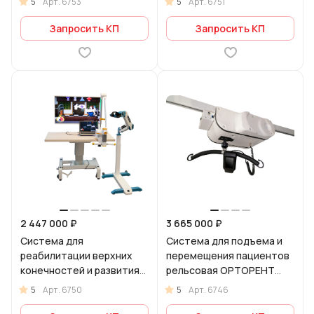
5
5
Арт.
6753
Арт.
6751
Запросить КП
Запросить КП
2 447 000 ₽
3 665 000 ₽
Система для
Система для подъема и
реабилитации верхних
перемещения пациентов
конечностей и развития
рельсовая ОРТОРЕНТ
мелкой моторики
ПРМ-02
5
5
Арт.
6750
Арт.
6746
ОРТОРЕНТ МОТОРИКА