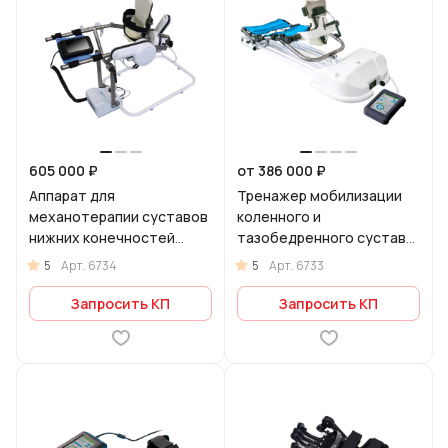
605 000 ₽
от 386 000 ₽
Аппарат для
Тренажер мобилизации
механотерапии суставов
коленного и
нижних конечностей
тазобедренного сустава
Орторент-голеностоп
Орторент К
5
5
Арт.
6734
Арт.
6733
Запросить КП
Запросить КП