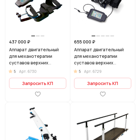
437 000 ₽
655 000 ₽
Аппарат двигательный
Аппарат двигательный
для механотерапии
для механотерапии
суставов верхних
суставов верхних
конечностей Орторент-
конечностей Орторент-
5
5
Арт.
6730
Арт.
6729
лучезапястный
кисть
Запросить КП
Запросить КП