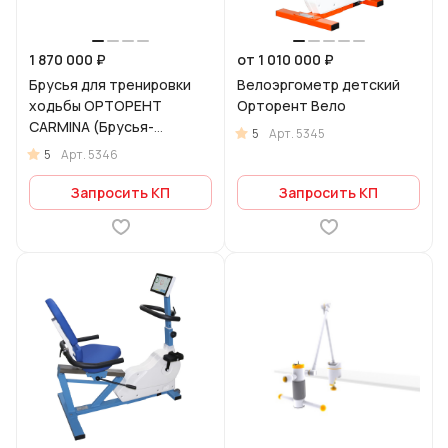
1 870 000 ₽
от 1 010 000 ₽
Брусья для тренировки
Велоэргометр детский
ходьбы ОРТОРЕНТ
Орторент Вело
CARMINA (Брусья-
5
Арт.
5345
лестница) с регулировкой
5
Арт.
5346
поручней
Запросить КП
Запросить КП