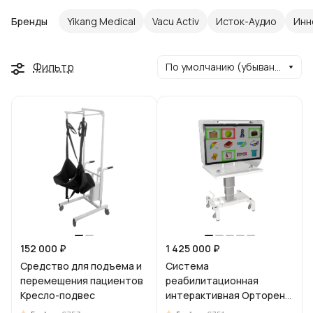
Бренды
Yikang Medical
Vacu Activ
Исток-Аудио
Инн
Фильтр
По умолчанию (убывание)
152 000 ₽
1 425 000 ₽
Средство для подъема и
Система
перемещения пациентов
реабилитационная
Кресло-подвес
интерактивная Орторент
Когнитив