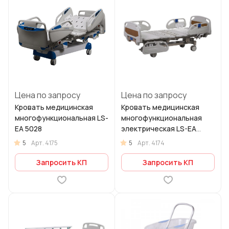
Цена по запросу
Цена по запросу
Кровать медицинская
Кровать медицинская
многофункциональная LS-
многофункциональная
EA 5028
электрическая LS-EA
5003
5
5
Арт.
4175
Арт.
4174
Запросить КП
Запросить КП