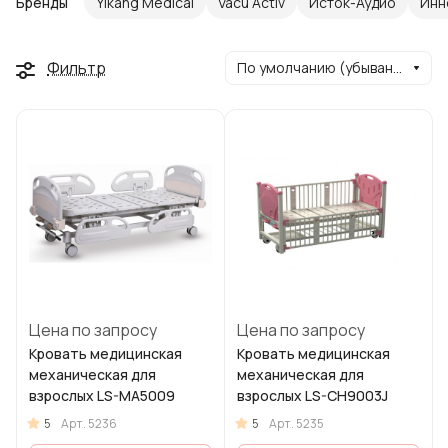
Бренды
Yikang Medical
Vacu Activ
Исток-Аудио
Инн
Фильтр
По умолчанию (убывание)
Цена по запросу
Цена по запросу
Кровать медицинская
Кровать медицинская
механическая для
механическая для
взрослых LS-MA5009
взрослых LS-CH9003J
5
5
Арт.
5236
Арт.
5235