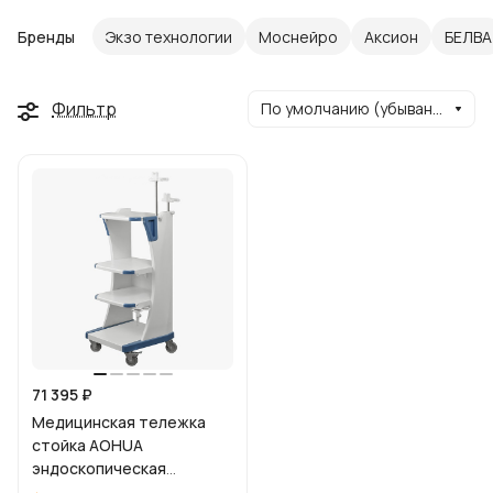
Бренды
Экзо технологии
Моснейро
Аксион
БЕЛВА
Фильтр
По умолчанию (убывание)
71 395 ₽
Медицинская тележка
стойка AOHUA
эндоскопическая
пластиковая