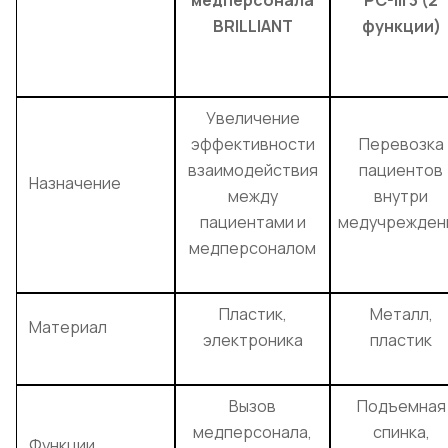
медперсонала
PC-III 3 (2
BRILLIANT
функции)
Увеличение
эффективности
Перевозка
взаимодействия
пациентов
Назначение
между
внутри
пациентами и
медучрежден
медперсоналом
Пластик,
Металл,
Материал
электроника
пластик
Вызов
Подъемная
медперсонала,
спинка,
Функции