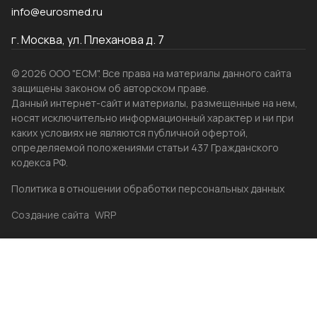
info@eurosmed.ru
г. Москва, ул. Плеханова д. 7
© 2026 ООО "ЕСМ". Все права на материалы данного сайта
защищены законом об авторском праве.
Данный интернет-сайт и материалы, размещенные на нем,
носят исключительно информационный характер и ни при
каких условиях не являются публичной офертой,
определяемой положениями статьи 437 Гражданского
кодекса РФ.
Политика в отношении обработки персональных данных
Создание сайта
WRP
Главная
Каталог
Избранные
Акции
Контакты
Бренды