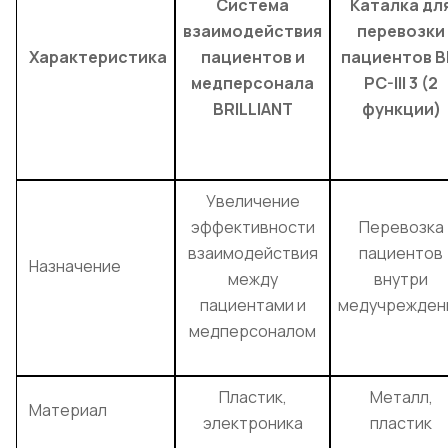
Система
Каталка дл
взаимодействия
перевозки
Характеристика
пациентов и
пациентов B
медперсонала
PC-III 3 (2
BRILLIANT
функции)
Увеличение
эффективности
Перевозка
взаимодействия
пациентов
Назначение
между
внутри
пациентами и
медучрежден
медперсоналом
Пластик,
Металл,
Материал
электроника
пластик