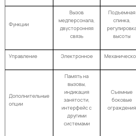
Вызов
Подъемная
медперсонала,
спинка,
Функции
двусторонняя
регулировк
связь
высоты
Управление
Электронное
Механическ
Память на
вызовы,
индикация
Съемные
Дополнительные
занятости,
боковые
опции
интерфейс с
ограждения
другими
системами