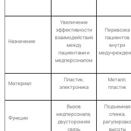
Увеличение
эффективности
Перевозка
взаимодействия
пациентов
Назначение
между
внутри
пациентами и
медучрежден
медперсоналом
Пластик,
Металл,
Материал
электроника
пластик
Вызов
Подъемная
медперсонала,
спинка,
Функции
двусторонняя
регулировк
связь
высоты