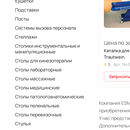
Кушетки
Подставки
Посты
Системы вызова персонала
Стеллажи
Цена по з
Столики инструментальные и
Каталка для
манипуляционные
Trautwein
Столы для кинезотерапии
5
Арт.
1943
Столы лабораторные
Запросить
Столы массажные
Столы медицинские
Столы патологоанатомические
Компания ESM
Столы пеленальные
приобретения
Столы перевязочные
У нас предст
Стулья
Дополнительн