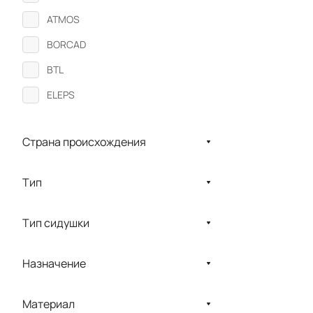
ATMOS
BORCAD
BTL
ELEPS
Enraf-Nonius
Страна происхождения
GMR
Gravitonus
Тип
GymnaUniphy
HERCULES
Тип сидушки
Hi-life Technology
Назначение
Howard Wright
KaWe
Материал