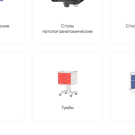
ские
Столы
Сто
патологоанатомические
Тумбы