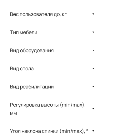
LABOMED
Вес пользователя до, кг
LOJER
Medmos
Тип мебели
Merivaara
MET
Вид оборудования
NITROCARE
Вид стола
PHU Technomex
Physioteсhnica
Вид реабилитации
RT
Регулировка высоты (min/max),
Schmitz
мм
SENSITEC
TRAUTWEIN
Угол наклона спинки (min/max), °
Unbescheiden