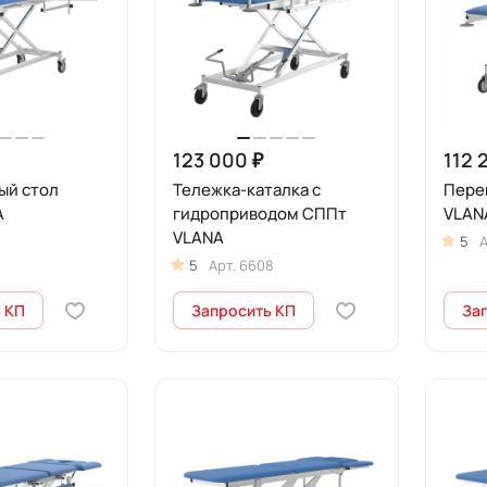
123 000 ₽
112 
ый стол
Тележка-каталка с
Пере
A
гидроприводом СППт
VLAN
VLANA
5
А
5
Арт.
6608
 КП
Запросить КП
За