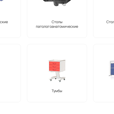
ские
Столы
Сто
патологоанатомические
Тумбы