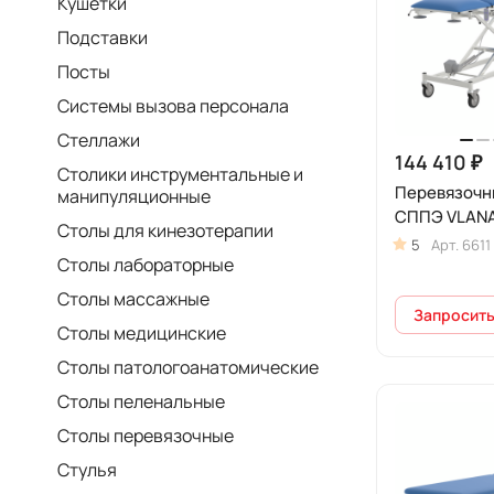
Кушетки
Подставки
Посты
Системы вызова персонала
Стеллажи
144 410 ₽
Столики инструментальные и
Перевязочн
манипуляционные
СППЭ VLAN
Столы для кинезотерапии
5
Арт.
6611
Столы лабораторные
Столы массажные
Запросить
Столы медицинские
Столы патологоанатомические
Столы пеленальные
Столы перевязочные
Стулья