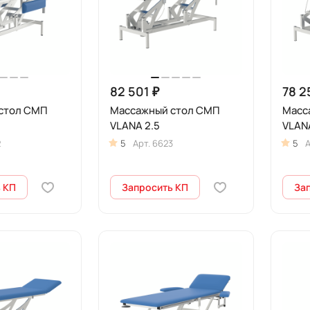
82 501 ₽
78 2
стол СМП
Массажный стол СМП
Масс
VLANA 2.5
VLANA
2
5
Арт.
6623
5
А
 КП
Запросить КП
За