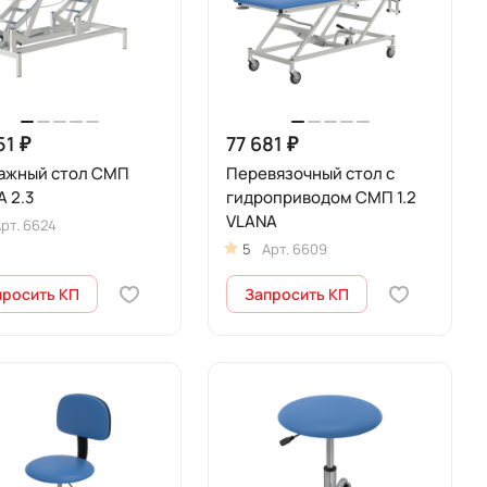
51 ₽
77 681 ₽
ажный стол СМП
Перевязочный стол с
 2.3
гидроприводом СМП 1.2
VLANA
рт.
6624
5
Арт.
6609
просить КП
Запросить КП