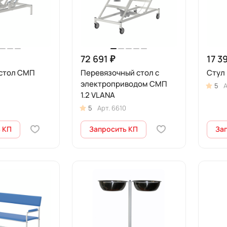
72 691 ₽
17 3
стол СМП
Перевязочный стол с
Стул 
электроприводом СМП
5
А
1.2 VLANA
5
Арт.
6610
 КП
Запросить КП
За