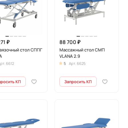
271 ₽
88 700 ₽
вязочный стол СППГ
Массажный стол СМП
A
VLANA 2.9
рт.
6612
5
Арт.
6625
просить КП
Запросить КП