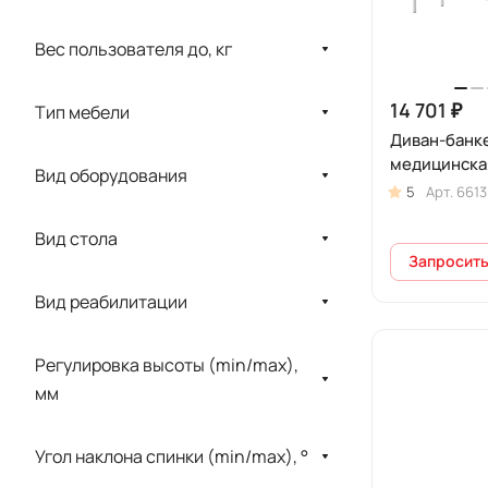
LABOMED
Вес пользователя до, кг
LOJER
Medmos
14 701 ₽
Тип мебели
Merivaara
Диван-банк
медицинска
MET
Вид оборудования
5
Арт.
6613
NITROCARE
Вид стола
PHU Technomex
Запросить
Physioteсhnica
Вид реабилитации
RT
Регулировка высоты (min/max),
Schmitz
мм
SENSITEC
TRAUTWEIN
Угол наклона спинки (min/max), °
Unbescheiden