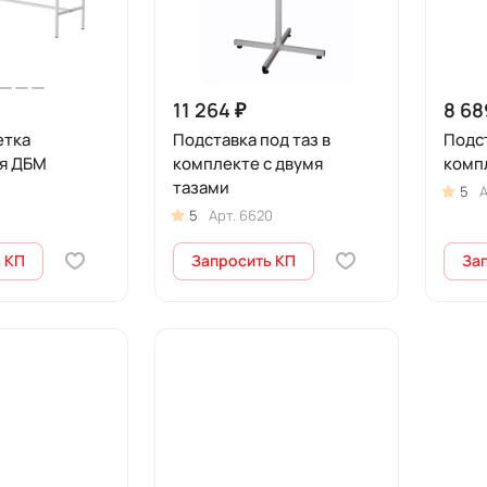
11 264 ₽
8 68
етка
Подставка под таз в
Подст
я ДБМ
комплекте с двумя
комп
тазами
5
А
5
Арт.
6620
 КП
Запросить КП
За