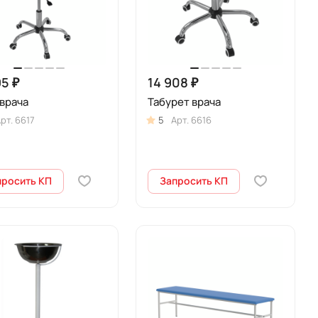
95 ₽
14 908 ₽
врача
Табурет врача
рт.
6617
5
Арт.
6616
просить КП
Запросить КП