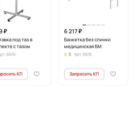
9 ₽
6 217 ₽
авка под таз в
Банкетка без спинки
лекте с тазом
медицинская БМ
рт.
6619
5
Арт.
6615
просить КП
Запросить КП