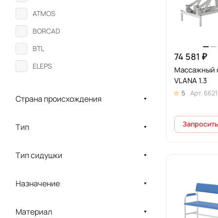
ATMOS
BORCAD
BTL
74 581 ₽
ELEPS
Массажный 
VLANA 1.3
Enraf-Nonius
5
Арт.
6621
Страна происхождения
GMR
Gravitonus
Запросить
Тип
GymnaUniphy
HERCULES
Тип сидушки
Hi-life Technology
Назначение
Howard Wright
KaWe
Материал