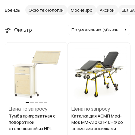
Бренды
Экзо технологии
Моснейро
Аксион
БЕЛВА
Фильтр
По умолчанию (убывание)
Цена по запросу
Цена по запросу
Тумба прикроватная с
Каталка для АСМП Med-
поворотной
Mos ММ-А10 СП-16НФ со
столешницей из HPL
съемными носилками
пластика ПТ-001