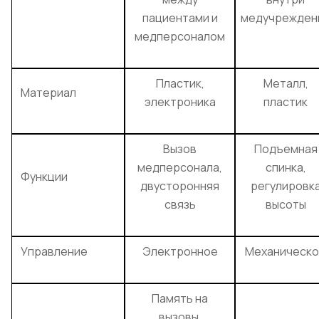
пациентами и
медучрежден
медперсоналом
Пластик,
Металл,
Материал
электроника
пластик
Вызов
Подъемная
медперсонала,
спинка,
Функции
двусторонняя
регулировк
связь
высоты
Управление
Электронное
Механическ
Память на
вызовы,