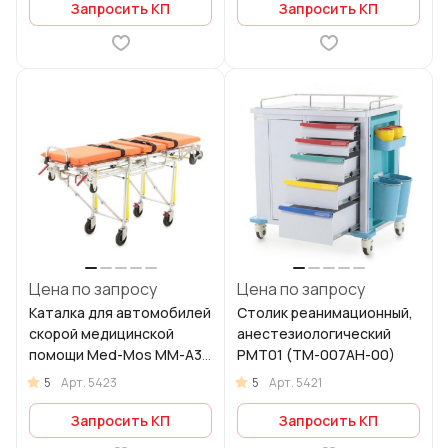
Запросить КП
Запросить КП
Цена по запросу
Цена по запросу
Каталка для автомобилей
Столик реанимационный,
скорой медицинской
анестезиологический
помощи Med-Mos ММ-А3
PMT01 (ТМ-007АН-00)
СП-1НФ со съемными
5
5
Арт.
5423
Арт.
5421
носилками
Запросить КП
Запросить КП