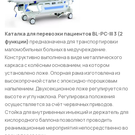
Каталка для перевозки пациентов BL-PC-III 3 (2
функции)
предназначена для транспортировки
маломобильных больных в медучреждение.
Конструктивно выполнена в виде металлического
каркаса с колёсным основанием, на котором
установлено ложе. Опорная рама изготовлена из
высокопрочной стали с эпоксидно-порошковым
напылением. Двухсекционное ложе регулируется по
высоте и углу наклона. Регулировка положения
осуществляется за счёт червячных приводов.
Стойка для внутривенных инъекций и держатель для
кислородного баллона позволяют проводить
реанимационные мероприятия непосредственно во