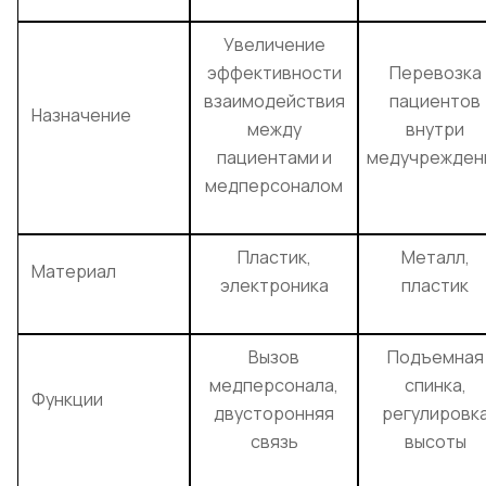
Увеличение
эффективности
Перевозка
взаимодействия
пациентов
Назначение
между
внутри
пациентами и
медучрежден
медперсоналом
Пластик,
Металл,
Материал
электроника
пластик
Вызов
Подъемная
медперсонала,
спинка,
Функции
двусторонняя
регулировк
связь
высоты