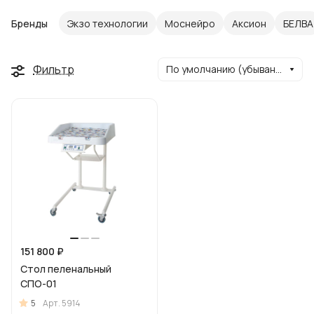
Бренды
Экзо технологии
Моснейро
Аксион
БЕЛВА
Фильтр
По умолчанию (убывание)
151 800 ₽
Стол пеленальный
СПО-01
5
Арт.
5914