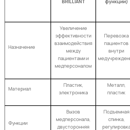
BRILLIANT
функции)
Увеличение
эффективности
Перевозка
взаимодействия
пациентов
Назначение
между
внутри
пациентами и
медучрежден
медперсоналом
Пластик,
Металл,
Материал
электроника
пластик
Вызов
Подъемная
медперсонала,
спинка,
Функции
двусторонняя
регулировк