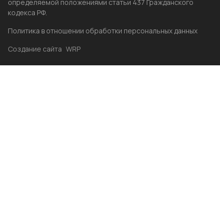
определяемой положениями статьи 437 Гражданского
кодекса РФ.
Политика в отношении обработки персональных данных
Создание сайта
WRP
Главная
Каталог
Избранные
Акции
Контакты
Бренды