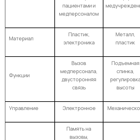
пациентами и
медучрежден
медперсоналом
Пластик,
Металл,
Материал
электроника
пластик
Вызов
Подъемная
медперсонала,
спинка,
Функции
двусторонняя
регулировк
связь
высоты
Управление
Электронное
Механическ
Память на
вызовы,