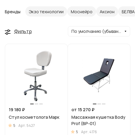
Бренды
Экзо технологии
Моснейро
Аксион
БЕЛВА
Фильтр
По умолчанию (убывание)
19 180 ₽
от 15 270 ₽
Стул косметолога Марк
Массажная кушетка Body
Prof (BP-01)
5
Арт.
5427
5
Арт.
4176