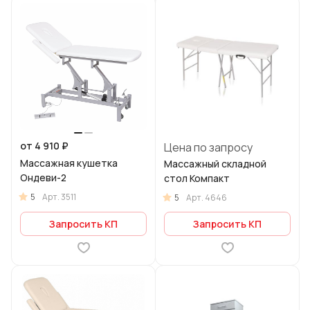
от 4 910 ₽
Цена по запросу
Массажная кушетка
Массажный складной
Ондеви-2
стол Компакт
5
Арт.
3511
5
Арт.
4646
Запросить КП
Запросить КП